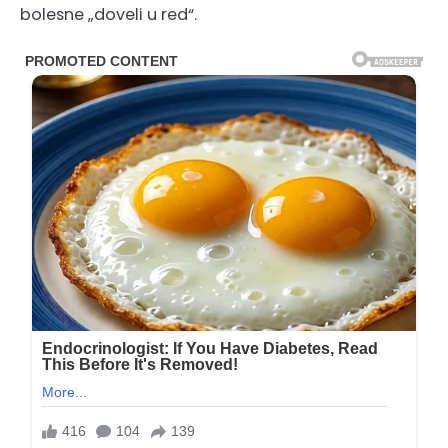
bolesne „doveli u red“.