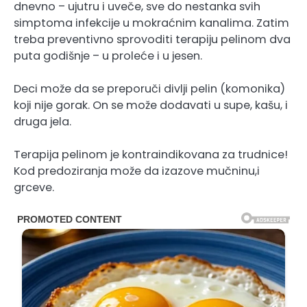
dnevno – ujutru i uveče, sve do nestanka svih
simptoma infekcije u mokraćnim kanalima. Zatim
treba preventivno sprovoditi terapiju pelinom dva
puta godišnje – u proleće i u jesen.
Deci može da se preporuči divlji pelin (komonika)
koji nije gorak. On se može dodavati u supe, kašu, i
druga jela.
Terapija pelinom je kontraindikovana za trudnice!
Kod predoziranja može da izazove mučninu,i
grceve.