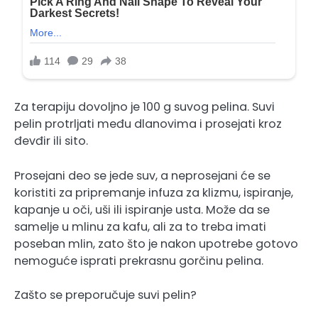
Za terapiju dovoljno je 100 g suvog pelina. Suvi
pelin protrljati među dlanovima i prosejati kroz
đevđir ili sito.
Prosejani deo se jede suv, a neprosejani će se
koristiti za pripremanje infuza za klizmu, ispiranje,
kapanje u oči, uši ili ispiranje usta. Može da se
samelje u mlinu za kafu, ali za to treba imati
poseban mlin, zato što je nakon upotrebe gotovo
nemoguće isprati prekrasnu gorčinu pelina.
Zašto se preporučuje suvi pelin?