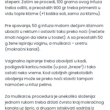
stepeni. Zatim se procedi, 100 grama ovog infuza
treba odliti, a preostalih 900 gr treba primeniti u
vidu tople klizme (+1 kašika soli, samo za klizmu).
Pre spavanja, 50 g infuza malom dečjom klizmom
ubaciti u rektum i ostaviti tako preko noći (nećete
imati nagon da idete u toalet). A sa preostalih 50
g žene ispiraju vaginu, a muškarci – uretru
(mokraćni kanal).
Vaginalno ispiranje treba obavljati u kadi,
podigavši karlicu naviše (u pozi „breze“) i tako
ostati neko vreme. Kod ozbiljnih ginekoloških
oboljenja može se preko noći staviti tampon
namočen u infuz pelina.
Za muškarce, procedura je unekoliko složenija:
jednom rukom treba držati čvrsto kraj mokraćnog
kanala uz špric, a drugom istiskivati sadržaj iz