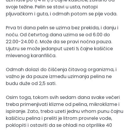
svoje težine. Pelin se stavi u usta, natopi
pljuvačkom i guta, i odmah potom se pije voda.
Prva tri dana pelin se uzima bez prekida, i danju i
noću. Od četvrtog dana uzima se od 6.00 do
22.00-24.00 č. Može da se pravi noćna pauza.
Ujutru se može jedanput uzeti ½ čajne kašičice
mlevenog karanfilića.
Odmah dolazi do čišćenja čitavog organizma, i
važno je da pauze između uzimanja pelina ne
budu duže od 2,5 sati.
Osim toga, tokom svih sedam dana svake večeri
treba primenjivati klizme od pelina, mikroklizme i
ispiranje. Zato, treba uzeti jednu vrhom punu čajnu
kašičicu pelina i preliti je litrom provrele vode,
poklopiti i ostaviti da se ohladi na otprilike 40