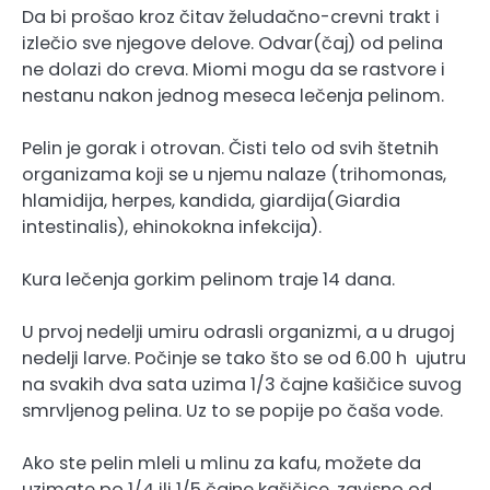
Da bi prošao kroz čitav želudačno-crevni trakt i
izlečio sve njegove delove. Odvar(čaj) od pelina
ne dolazi do creva. Miomi mogu da se rastvore i
nestanu nakon jednog meseca lečenja pelinom.
Pelin je gorak i otrovan. Čisti telo od svih štetnih
organizama koji se u njemu nalaze (trihomonas,
hlamidija, herpes, kandida, giardija(Giardia
intestinalis), ehinokokna infekcija).
Kura lečenja gorkim pelinom traje 14 dana.
U prvoj nedelji umiru odrasli organizmi, a u drugoj
nedelji larve. Počinje se tako što se od 6.00 h ujutru
na svakih dva sata uzima 1/3 čajne kašičice suvog
smrvljenog pelina. Uz to se popije po čaša vode.
Ako ste pelin mleli u mlinu za kafu, možete da
uzimate po 1/4 ili 1/5 čajne kašičice, zavisno od