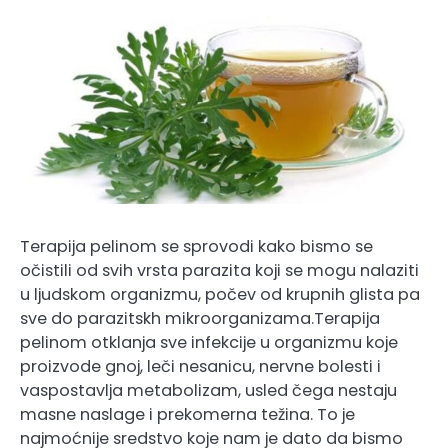
Terapija pelinom se sprovodi kako bismo se
očistili od svih vrsta parazita koji se mogu nalaziti
u ljudskom organizmu, počev od krupnih glista pa
sve do parazitskh mikroorganizama.Terapija
pelinom otklanja sve infekcije u organizmu koje
proizvode gnoj, leči nesanicu, nervne bolesti i
vaspostavlja metabolizam, usled čega nestaju
masne naslage i prekomerna težina. To je
najmoćnije sredstvo koje nam je dato da bismo