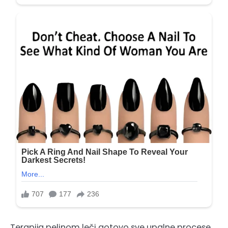
Terapija pelinom leči gotovo sve upalne procese,