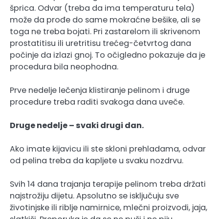
šprica. Odvar (treba da ima temperaturu tela)
može da prođe do same mokraćne bešike, ali se
toga ne treba bojati. Pri zastarelom ili skrivenom
prostatitisu ili uretritisu trećeg-četvrtog dana
počinje da izlazi gnoj. To očigledno pokazuje da je
procedura bila neophodna.
Prve nedelje lečenja klistiranje pelinom i druge
procedure treba raditi svakoga dana uveče.
Druge nedelje – svaki drugi dan.
Ako imate kijavicu ili ste skloni prehladama, odvar
od pelina treba da kapljete u svaku nozdrvu.
Svih 14 dana trajanja terapije pelinom treba držati
najstrožiju dijetu. Apsolutno se isključuju sve
životinjske ili riblje namirnice, mlečni proizvodi, jaja,