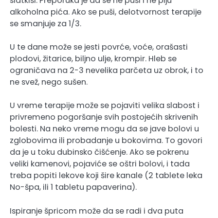
slatkiši. Preporuka je da se ne puši i ne piju
alkoholna pića. Ako se puši, delotvornost terapije
se smanjuje za 1/3.
U te dane može se jesti povrće, voće, orašasti
plodovi, žitarice, biljno ulje, krompir. Hleb se
ograničava na 2-3 nevelika parčeta uz obrok, i to
ne svež, nego sušen.
U vreme terapije može se pojaviti velika slabost i
privremeno pogoršanje svih postojećih skrivenih
bolesti. Na neko vreme mogu da se jave bolovi u
zglobovima ili probadanje u bokovima. To govori
da je u toku dubinsko čišćenje. Ako se pokrenu
veliki kamenovi, pojaviće se oštri bolovi, i tada
treba popiti lekove koji šire kanale (2 tablete leka
No-špa, ili 1 tabletu papaverina).
Ispiranje špricom može da se radi i dva puta