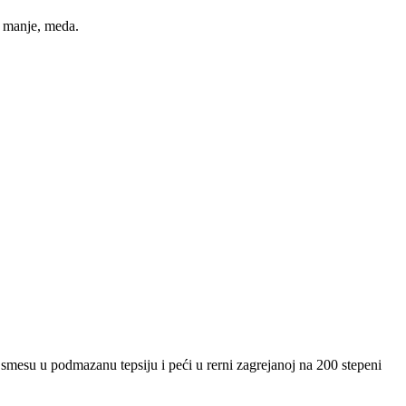
i manje, meda.
ti smesu u podmazanu tepsiju i peći u rerni zagrejanoj na 200 stepeni