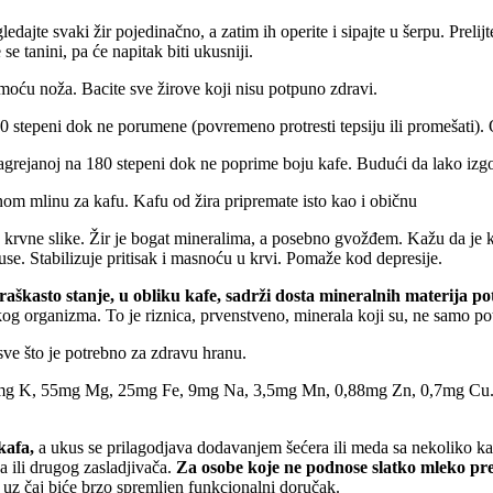
ledajte svaki žir pojedinačno, a zatim ih operite i sipajte u šerpu. Prel
se tanini, pa će napitak biti ukusniji.
pomoću noža. Bacite sve žirove koji nisu potpuno zdravi.
 180 stepeni dok ne porumene (povremeno protresti tepsiju ili promešati). 
 zagrejanoj na 180 stepeni dok ne poprime boju kafe. Budući da lako izg
čnom mlinu za kafu. Kafu od žira pripremate isto kao i običnu
 krvne slike. Žir je bogat mineralima, a posebno gvožđem. Kažu da je kor
luse. Stabilizuje pritisak i masnoću u krvi. Pomaže kod depresije.
raškasto stanje, u obliku kafe, sadrži dosta mineralnih materija 
og organizma. To je riznica, prvenstveno, minerala koji su, ne samo p
 sve što je potrebno za zdravu hranu.
 K, 55mg Mg, 25mg Fe, 9mg Na, 3,5mg Mn, 0,88mg Zn, 0,7mg Cu. Masa
kafa,
a ukus se prilagodjava dodavanjem šećera ili meda sa nekoliko k
 ili drugog zasladjivača.
Za osobe koje ne podnose slatko mleko prep
 uz čaj biće brzo spremljen funkcionalni doručak.