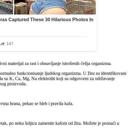
 materijal za rast i obnavljanje istrošenih ćelija organizma.
normalno funkcionisanje ljudskog organizma. U žiru su identifikovani
 su K, Ca, Mg, Na elektroliti koji su odgovorni za održavanje
jnog proizvoda.
vrsna hrana, pekao se hleb i pravila kafa.
četak, po neku šoljicu zamenite kafom od žira. Možete je pronaći u