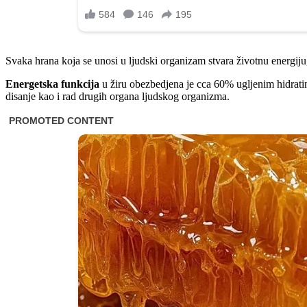
Svaka hrana koja se unosi u ljudski organizam stvara životnu energiju, 
Energetska funkcija
u žiru obezbedjena je cca 60% ugljenim hidrati
disanje kao i rad drugih organa ljudskog organizma.