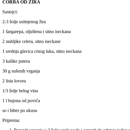
ČORBA OD ŽIRA
Sastojci:
2-3 šolje usitnjenog žira
1 šargarepa, oljuštena i sitno iseckana
2 stabljike celera, sitno iseckane
1 srednja glavica crnog luka, sitno iseckana
3 kašike putera
30 g sušenih vrganja
2 lista lovora
1/3 šolje belog vina
1 l bujona od povrća
so i biber po ukusu
Priprema: