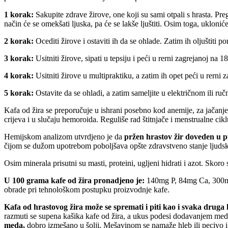
1 korak:
Sakupite zdrave žirove, one koji su sami otpali s hrasta. Preg
način će se omekšati ljuska, pa će se lakše ljuštiti. Osim toga, ukloniće 
2 korak:
Ocediti žirove i ostaviti ih da se ohlade. Zatim ih oljuštiti 
3 korak:
Usitniti žirove, sipati u tepsiju i peći u rerni zagrejanoj na
4 korak:
Usitniti žirove u multipraktiku, a zatim ih opet peći u rerni
5 korak:
Ostavite da se ohladi, a zatim sameljite u električnom ili ru
Kafa od žira se preporučuje u ishrani posebno kod anemije, za jačanje
crijeva i u slučaju hemoroida. Reguliše rad štitnjače i menstrualne cik
Hemijskom analizom utvrdjeno je da
pržen hrastov žir doveden u p
čijom se dužom upotrebom poboljšava opšte zdravstveno stanje ljudsk
Osim minerala prisutni su masti, proteini, ugljeni hidrati i azot. Skoro
U 100 grama kafe od žira pronadjeno je:
140mg P, 84mg Ca, 300mg
obrade pri tehnološkom postupku proizvodnje kafe.
Kafa od hrastovog žira može se spremati i piti kao i svaka druga 
razmuti se supena kašika kafe od žira, a ukus podesi dodavanjem meda
meda,
dobro izmešano u šolji. Mešavinom se namaže hleb ili pecivo i