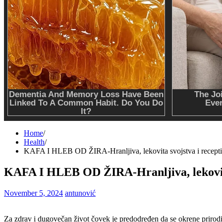
Home
Health
KAFA I HLEB OD ŽIRA-Hranljiva, lekovita svojstva i recepti
KAFA I HLEB OD ŽIRA-Hranljiva, lekovita
November 5, 2024
antunović
Za zdrav i dugovečan život čovek je predodređen da se okrene prirodi i