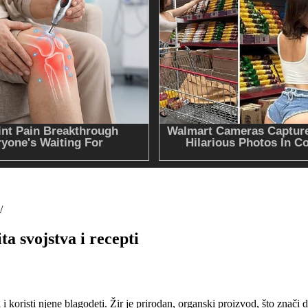
 svojstva i recepti
 koristi njene blagodeti. Žir je prirodan, organski proizvod, što znači 