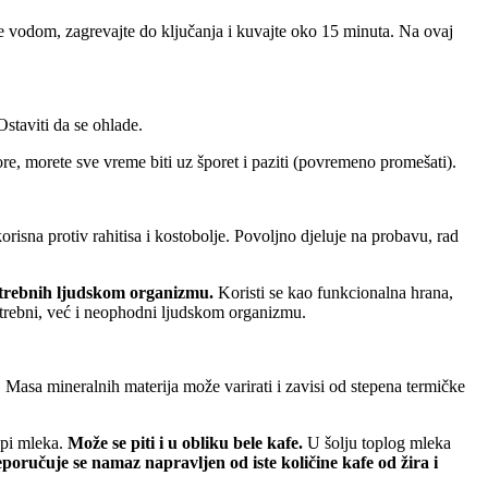
ijte vodom, zagrevajte do ključanja i kuvajte oko 15 minuta. Na ovaj
Ostaviti da se ohlade.
ore, morete sve vreme biti uz šporet i paziti (povremeno promešati).
isna protiv rahitisa i kostobolje. Povoljno djeluje na probavu, rad
potrebnih ljudskom organizmu.
Koristi se kao funkcionalna hrana,
otrebni, već i neophodni ljudskom organizmu.
 mineralnih materija može varirati i zavisi od stepena termičke
api mleka.
Može se piti i u obliku bele kafe.
U šolju toplog mleka
oručuje se namaz napravljen od iste količine kafe od žira i