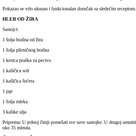
Pokazao se vrlo ukusan i funkcionalan doručak sa sledećim receptom. 
HLEB OD ŽIRA
Sastojci:
1 šolja brašna od žira
1 šolja pšeničnog brašna
1 kesica praška za pecivo
1 kašičica soli
1 kašičica šećera
1 jaje
1 šolja mleka
3 kašike ulja
Priprema: U jednoj činiji pomešati sve suve sastojke. U drugoj umutiti 
oko 35 minuta.