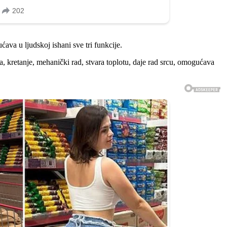
ćava u ljudskoj ishani sve tri funkcije.
 kretanje, mehanički rad, stvara toplotu, daje rad srcu, omogućava