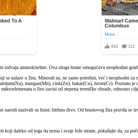
am izdvaja aminokiseline. Ova uloga hrane omogućava neophodan gradivni
i se nalaze u žiru. Minerali su, ne samo potrebni, već i neophodni za 
atrijum(Na), mangan(Mn), cink(Zn), bakar(Cu), hrom(Cr). Poznato je da
 i mikroelemenata u žiru zavisi od stepena termičke obrade, odnosno cil
ri narodi nazivali su hrast: hlebno drvo. Od hrastovog žira pravila se iz
ti koji daleko od toga da nema i svoje loše strane, pokušajte da, za po