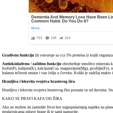
Gradivnu funkciju
žir ostvaruje sa cca 5% proteina iz kojih organiz
Antioksidativnu / zaštitnu funkciju
obezbeđuje mnoštvo minerala koj
fosfor(P), kalijum(K), kalcijum(Ca), magnezijum(Mg), gvoždje(Fe), n
balansa tečnosti unutar i van ćelija u čoveku. Koliki je sadržaj makro
Hranljiva i lekovita svojstva hrastovog žira
Hranljiva i lekovita svojstva hrastovog žira poznata su od davnina. Sta
KAKO SE PRAVI KAFA OD ŽIRA
Ako ne možete da zamislite život bez najpopularnijeg napitka na plane
prodavnicama zdrave hrane ili je sami napravite.