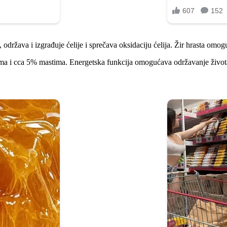
održava i izgrađuje ćelije i sprečava oksidaciju ćelija. Žir hrasta omogu
ma i cca 5% mastima. Energetska funkcija omogućava održavanje života,