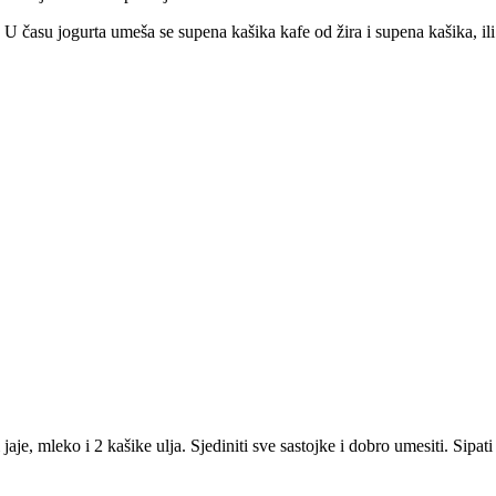
U času jogurta umeša se supena kašika kafe od žira i supena kašika, il
jaje, mleko i 2 kašike ulja. Sjediniti sve sastojke i dobro umesiti. Sipa