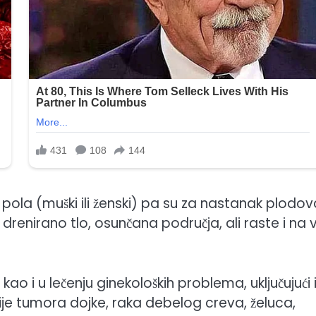
ola (muški ili ženski) pa su za nastanak plodov
 drenirano tlo, osunčana područja, ali raste i na v
kao i u lečenju ginekoloških problema, uključujući 
pije tumora dojke, raka debelog creva, želuca,