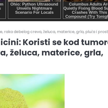
e, raka debelog creva, želuca, materice, grla, pluća i pros
cini: Koristi se kod tumo
a, želuca, materice, grla,