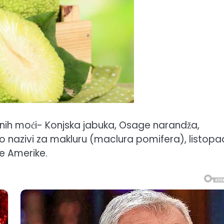
njenih moći- Konjska jabuka, Osage narandža,
 nazivi za makluru (maclura pomifera), listop
e Amerike.