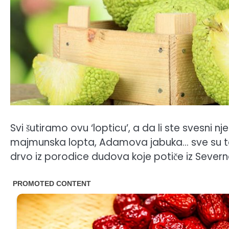
Svi šutiramo ovu ‘lopticu’, a da li ste svesni 
majmunska lopta, Adamova jabuka… sve su to
drvo iz porodice dudova koje potiče iz Severn