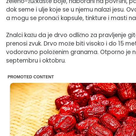
zeleno-žućkaste boje, naborani na površini, p
dok seme i ulje koje se u njemu nalazi jesu. O
a mogu se pronaći kapsule, tinkture i masti na 
Znalci kažu da je drvo odlično za pravljenje git
prenosi zvuk. Drvo može biti visoko i do 15 me
vodoravno položenim granama. Otporno je na m
septembru i oktobru.