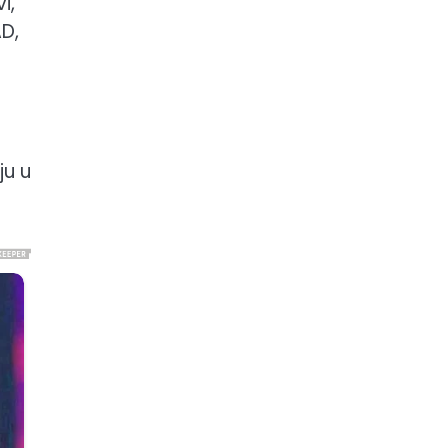
i,
AD,
ju u