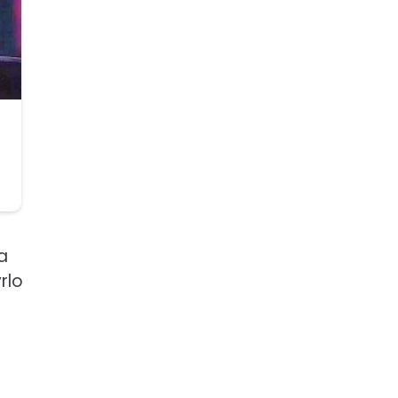
a
rlo
i