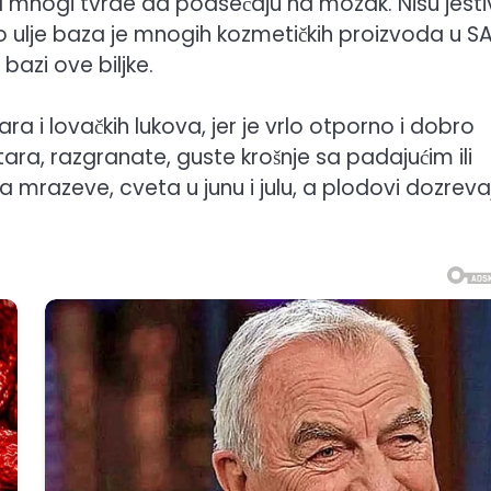
a mnogi tvrde da podsećaju na mozak. Nisu jestiv
vo ulje baza je mnogih kozmetičkih proizvoda u S
bazi ove biljke.
ara i lovačkih lukova, jer je vrlo otporno i dobro
tara, razgranate, guste krošnje sa padajućim ili
razeve, cveta u junu i julu, a plodovi dozreva