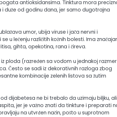
je bogata antioksidansima. Tinktura mora precizn
a i duže od godinu dana, jer samo dugotrajna
ublažava umor, ubija viruse i jača nervni i
 se u lečenju različitih kožnih bolesti. Ima značaja
itisa, gihta, opekotina, rana i čireva.
ok iz ploda (razređen sa vodom u jednakoj razmer
ivica. Često se sadi iz dekorativnih razloga zbog
esantne kombinacije zelenih listova sa žutim
d dijabetesa ne bi trebalo da uzimaju biljku, ali
spita, jer je važno znati da tinkture i preparati n
spravljaju na utvrđen način, pošto u suprotnom