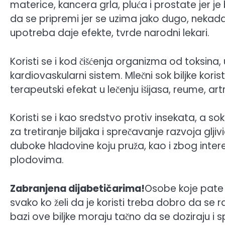
materice, kancera grla, pluća i prostate jer 
da se pripremi jer se uzima jako dugo, nekad
upotreba daje efekte, tvrde narodni lekari.
Koristi se i kod čišćenja organizma od toksina, 
kardiovaskularni sistem. Mlečni sok biljke koristi
terapeutski efekat u lečenju išijasa, reume, artr
Koristi se i kao sredstvo protiv insekata, a s
za tretiranje biljaka i sprečavanje razvoja glj
duboke hladovine koju pruža, kao i zbog inter
plodovima.
Zabranjena dijabetičarima!
Osobe koje pate o
svako ko želi da je koristi treba dobro da se ra
bazi ove biljke moraju tačno da se doziraju i 