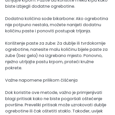
utrljajte krpom. Pazite da koristite meku krpu kako
biste izbjegli dodatne ogrebotine.
Dodatna količina sode bikarbone: Ako ogrebotina
nije potpuno nestala, možete nanijeti dodatnu
količinu paste i ponoviti postupak trljanja.
Korištenje paste za zube: Za dublje ili tvrdokornije
ogrebotine, nanesite malu količinu bijele paste za
zube (bez gela) na izgrebano mjesto. Ponovno,
nježno utrljajte pastu krpom, prateći kružne
pokrete.
Važne napomene prilikom čišćenja
Dok koristite ove metode, važno je primjenjivati
blagi pritisak kako ne biste pogoršali oštećenje
površine. Preveliki pritisak može uzrokovati dublje
ogrebotine ili čak oštetiti staklo. Također, uvijek