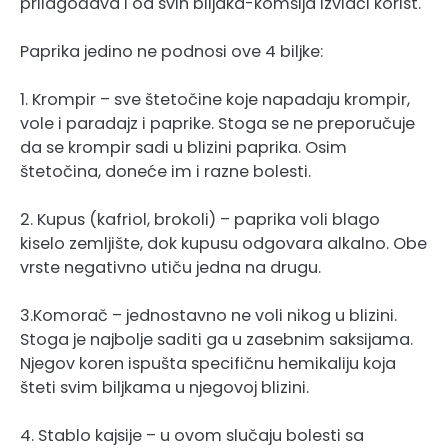
prilagođava i od svih biljaka-komšija izvlači korist.
Paprika jedino ne podnosi ove 4 biljke:
1. Krompir – sve štetočine koje napadaju krompir,
vole i paradajz i paprike. Stoga se ne preporučuje
da se krompir sadi u blizini paprika. Osim
štetočina, doneće im i razne bolesti.
2. Kupus (kafriol, brokoli) – paprika voli blago
kiselo zemljište, dok kupusu odgovara alkalno. Obe
vrste negativno utiču jedna na drugu.
3.Komorač – jednostavno ne voli nikog u blizini.
Stoga je najbolje saditi ga u zasebnim saksijama.
Njegov koren ispušta specifičnu hemikaliju koja
šteti svim biljkama u njegovoj blizini.
4. Stablo kajsije – u ovom slučaju bolesti sa