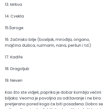
13. Mrkva
14. Cvekla
15.Šaroge
16. Začinsko bilje (bosiljak, mirođija, origano,
majčina dušica, ruzmarin, nana, peršun i td.)
17. Kadife
18. Dragoljub
19. Neven
Kao što ste vidjeli, paprika je dobar komšija većini
biljaka. Veoma je povoljna za održavanje i ne bira
pretjerano pored koga će biti posađena. Dobro se