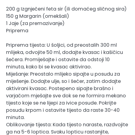
200 g Izgnječeni feta sir (ili domaćeg sličnog sira)
150 g Margarin (omekšali)
1 Jaje (za premazivanje)
Priprema
Priprema tijesta: U šoljici, od preostalih 300 ml
mlijeka, odvojite 50 ml, dodajte kvasac i kašičicu
šećera. Promiješajte i ostavite da odstoji 10
minuta, kako bi se kvasac aktivirao.
Miješanje: Preostalo mlijeko sipajte u posudu za
miješenje. Dodajte ulje, so i šećer, zatim dodajte
aktivirani kvasac. Postepeno sipajte brašno i
varjačom mješajte sve dok se ne formira mekano
tijesto koje se ne lijepi za ivice posude. Pokrijte
posudu krpom i ostavite tijesto da raste 30-40
minuta.
Oblikovanje tijesta: Kada tijesto naraste, razdvojite
ga na 5-6 loptica. Svaku lopticu rastanjite,