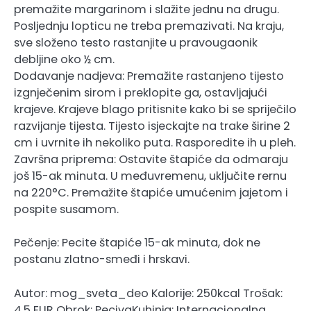
premažite margarinom i slažite jednu na drugu.
Posljednju lopticu ne treba premazivati. Na kraju,
sve složeno testo rastanjite u pravougaonik
debljine oko ½ cm.
Dodavanje nadjeva: Premažite rastanjeno tijesto
izgnječenim sirom i preklopite ga, ostavljajući
krajeve. Krajeve blago pritisnite kako bi se spriječilo
razvijanje tijesta. Tijesto isjeckajte na trake širine 2
cm i uvrnite ih nekoliko puta. Rasporedite ih u pleh.
Završna priprema: Ostavite štapiće da odmaraju
još 15-ak minuta. U međuvremenu, uključite rernu
na 220°C. Premažite štapiće umućenim jajetom i
pospite susamom.
Pečenje: Pecite štapiće 15-ak minuta, dok ne
postanu zlatno-smeđi i hrskavi.
Autor: mog_sveta_deo Kalorije: 250kcal Trošak:
4.5 EUR Obrok: PecivaKuhinja: Internacionalna