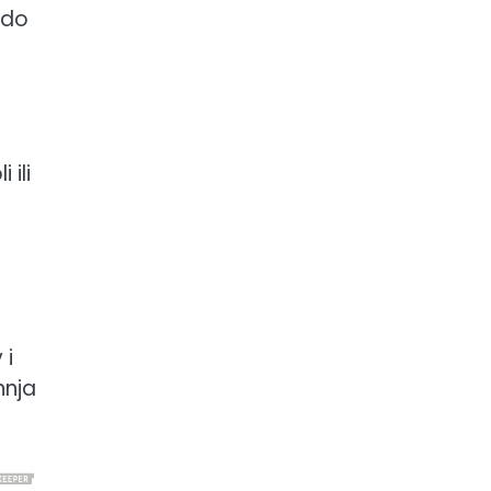
 do
 ili
 i
hnja