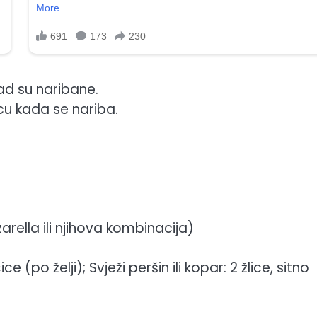
kad su naribane.
icu kada se nariba.
zarella ili njihova kombinacija)
ce (po želji); Svježi peršin ili kopar: 2 žlice, sitno