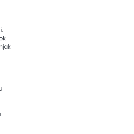
i.
dok
njak
u
a