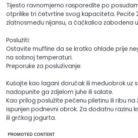
Tijesto ravnomjerno rasporedite po posudam
otprilike tri četvrtine svog kapaciteta. Pecite
zlatnosmeđu nijansu, a čačkalica zabodena u 
Poslužiti:
Ostavite muffine da se kratko ohlade prije nego 
na sobnoj temperaturi.
Preporuke za posluživanje:
Kušajte kao lagani doručak ili međuobrok uz s
nadopunite ga zdjelom juhe ili salate.
Kao prilog poslužite pečenu piletinu ili ribu na ž
ispunjen podnevni obrok. Za dodatnu razinu k
ili grčkog jogurta.