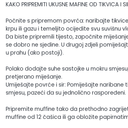
KAKO PRIPREMITI UKUSNE MAFINE OD TIKVICA I S
Počnite s pripremom povrća: naribajte tikvice 
krpu ili gazu i temeljito ocijedite svu suvišnu 
Da biste pripremili tijesto, započnite miješanje
se dobro ne sjedine. U drugoj zdjeli pomiješaj
u prahu (ako postoji).
Polako dodajte suhe sastojke u mokru smjesu, 
pretjerano miješanje.
Umiješajte povrće i sir: Pomiješajte naribane tik
smjesu, pazeći da su jednolično raspoređeni.
Pripremite muffine tako da prethodno zagrije
muffine od 12 čašica ili ga obložite papirna