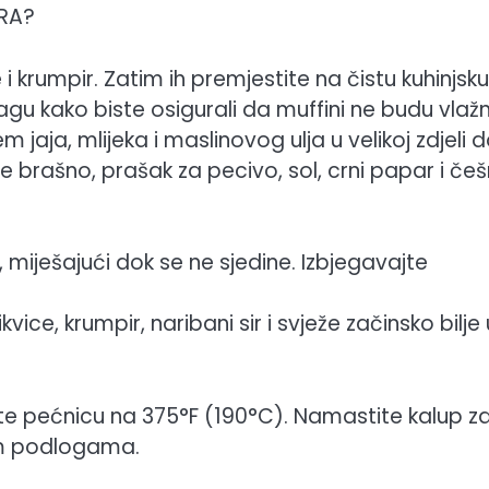
IRA?
i krumpir. Zatim ih premjestite na čistu kuhinjsku
vlagu kako biste osigurali da muffini ne budu vlažn
m jaja, mlijeka i maslinovog ulja u velikoj zdjeli 
te brašno, prašak za pecivo, sol, crni papar i češ
miješajući dok se ne sjedine. Izbjegavajte
vice, krumpir, naribani sir i svježe začinsko bilje 
te pećnicu na 375°F (190°C). Namastite kalup z
tim podlogama.