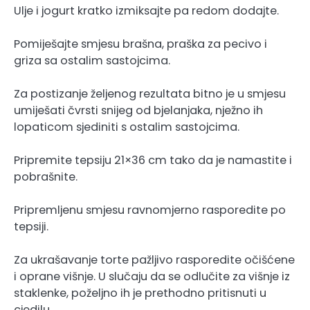
Ulje i jogurt kratko izmiksajte pa redom dodajte.
Pomiješajte smjesu brašna, praška za pecivo i
griza sa ostalim sastojcima.
Za postizanje željenog rezultata bitno je u smjesu
umiješati čvrsti snijeg od bjelanjaka, nježno ih
lopaticom sjediniti s ostalim sastojcima.
Pripremite tepsiju 21×36 cm tako da je namastite i
pobrašnite.
Pripremljenu smjesu ravnomjerno rasporedite po
tepsiji.
Za ukrašavanje torte pažljivo rasporedite očišćene
i oprane višnje. U slučaju da se odlučite za višnje iz
staklenke, poželjno ih je prethodno pritisnuti u
cjedilu.