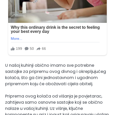
U našoj kuhinji obično imamo sve potrebne
sastojke za pripremu ovog divnog i okrepljujućeg
kolača, što ga čini jednostavnom i ugodnom
pripremom koju će obožavati cijela obitelj.
Priprema ovog kolača od višanja je povjetarac,
zahtijeva samo osnovne sastojke koji se obično
nalaze u vašoj kuhinji. Uz višnje, ključne
komponente su griz i jogurt koji osiguravaju vlažan