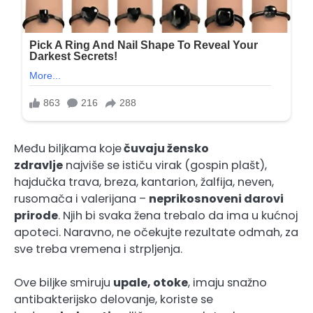
Među biljkama koje
čuvaju žensko
zdravlje
najviše se ističu virak (gospin plašt),
hajdučka trava, breza, kantarion, žalfija, neven,
rusomača i valerijana –
neprikosnoveni darovi
prirode
. Njih bi svaka žena trebalo da ima u kućnoj
apoteci. Naravno, ne očekujte rezultate odmah, za
sve treba vremena i strpljenja.
Ove biljke smiruju
upale, otoke
, imaju snažno
antibakterijsko delovanje, koriste se