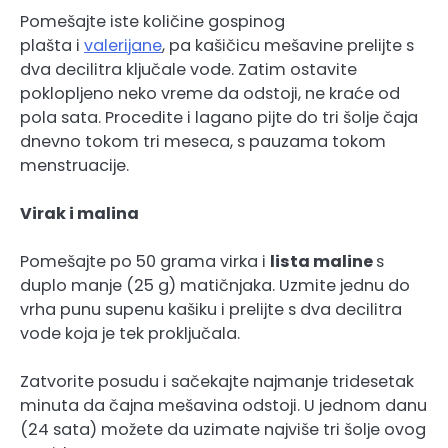
Pomešajte iste količine gospinog
plašta i
valerijane
, pa kašičicu mešavine prelijte s
dva decilitra ključale vode. Zatim ostavite
poklopljeno neko vreme da odstoji, ne kraće od
pola sata. Procedite i lagano pijte do tri šolje čaja
dnevno tokom tri meseca, s pauzama tokom
menstruacije.
Virak i malina
Pomešajte po 50 grama virka i
lista maline
s
duplo manje (25 g) matičnjaka. Uzmite jednu do
vrha punu supenu kašiku i prelijte s dva decilitra
vode koja je tek proključala.
Zatvorite posudu i sačekajte najmanje tridesetak
minuta da čajna mešavina odstoji. U jednom danu
(24 sata) možete da uzimate najviše tri šolje ovog