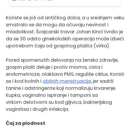
Koriste se još od antičkog doba, a u srednjem veku
smatralo se da mogu da očuvaju nevinost i
mladolikost. Švajcarski travar Johan Kincl tvrdio je
da se 30 odsto ginekoloških operacija može izbeći
upotrebom čaja od gospinog plašta (virka).
Pored spomenutih delovanja na žensko zdravlje,
gospin plašt deluje i protiv mioma, cista i
endometrioze, olakšava PMS, reguliše ciklus. Koristi
se i kod bolnih i
obilnih menstruacija
, jer sadrži
tanine i adstringente koji normalizuju krvarenje.
Kupka, vaginalno ispiranje i tamponi sa
virkom delotvorni su kod gljivica, bakterijskog
vaginitisa i drugih infekcija.
Čaj za plodnost