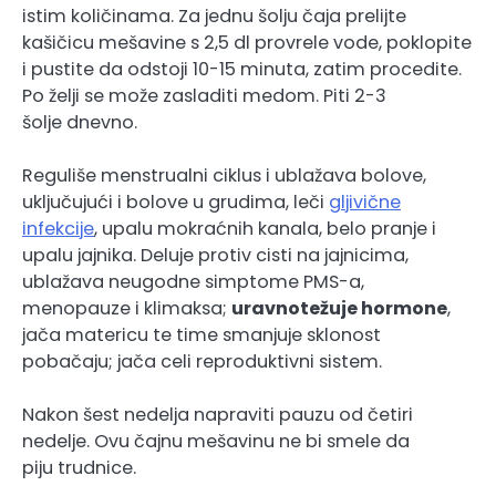
istim količinama. Za jednu šolju čaja prelijte
kašičicu mešavine s 2,5 dl provrele vode, poklopite
i pustite da odstoji 10-15 minuta, zatim procedite.
Po želji se može zasladiti medom. Piti 2-3
šolje dnevno.
Reguliše menstrualni ciklus i ublažava bolove,
uključujući i bolove u grudima, leči
gljivične
infekcije
, upalu mokraćnih kanala, belo pranje i
upalu jajnika. Deluje protiv cisti na jajnicima,
ublažava neugodne simptome PMS-a,
menopauze i klimaksa;
uravnotežuje hormone
,
jača matericu te time smanjuje sklonost
pobačaju; jača celi reproduktivni sistem.
Nakon šest nedelja napraviti pauzu od četiri
nedelje. Ovu čajnu mešavinu ne bi smele da
piju trudnice.