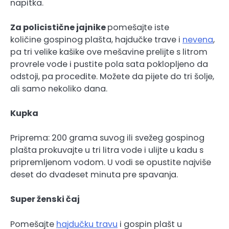
napitka.
Za policistične jajnike
pomešajte iste
količine gospinog plašta, hajdučke trave i
nevena
,
pa tri velike kašike ove mešavine prelijte s litrom
provrele vode i pustite pola sata poklopljeno da
odstoji, pa procedite. Možete da pijete do tri šolje,
ali samo nekoliko dana.
Kupka
Priprema: 200 grama suvog ili svežeg gospinog
plašta prokuvajte u tri litra vode i ulijte u kadu s
pripremljenom vodom. U vodi se opustite najviše
deset do dvadeset minuta pre spavanja.
Super ženski čaj
Pomešajte
hajdučku travu
i gospin plašt u