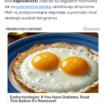
kod
neplodnosti
, odličan su regulator hormona,
lek za
policistične jajnike
, ublažavaju simptome
PMS-a, postporođajne depresije, a pomažu i kod
skidanja suvišnih kilograma.