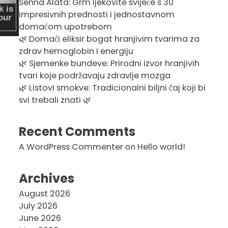
Senna Alata: Grm ljekovite svijeće s 30
impresivnih prednosti i jednostavnom
domaćom upotrebom
🌿 Domaći eliksir bogat hranjivim tvarima za
zdrav hemoglobin i energiju
🌿 Sjemenke bundeve: Prirodni izvor hranjivih
tvari koje podržavaju zdravlje mozga
🌿 Listovi smokve: Tradicionalni biljni čaj koji bi
svi trebali znati 🌿
Recent Comments
A WordPress Commenter
on
Hello world!
Archives
August 2026
July 2026
June 2026