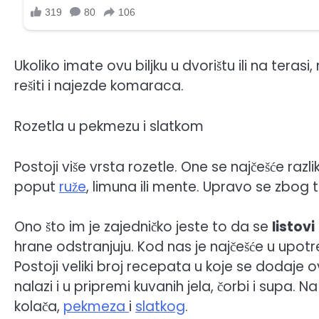
Ukoliko imate ovu biljku u dvorištu ili na teras
rešiti i najezde komaraca.
Rozetla u pekmezu i slatkom
Postoji više vrsta rozetle. One se najčešće raz
poput
ruže
, limuna ili mente. Upravo se zbog t
Ono što im je zajedničko jeste to da se
listovi
hrane odstranjuju. Kod nas je najčešće u upot
Postoji veliki broj recepata u koje se dodaje o
nalazi i u pripremi kuvanih jela, čorbi i supa. 
kolača,
pekmeza
i
slatkog
.