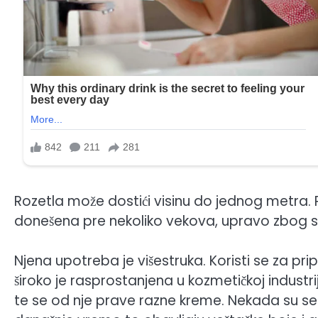
Rozetla može dostići visinu do jednog metra. P
donešena pre nekoliko vekova, upravo zbog s
Njena upotreba je višestruka. Koristi se za prip
široko je rasprostanjena u kozmetičkoj industrij
te se od nje prave razne kreme. Nekada su se nj