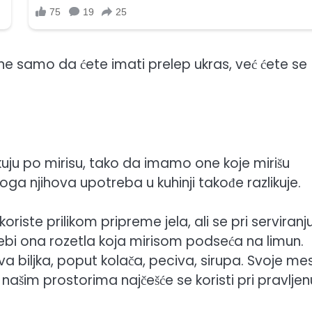
i, ne samo da ćete imati prelep ukras, već ćete se
likuju po mirisu, tako da imamo one koje mirišu
oga njihova upotreba u kuhinji takođe razlikuje.
koriste prilikom pripreme jela, ali se pri serviranj
rebi ona rozetla koja mirisom podseća na limun.
va biljka, poput kolača, peciva, sirupa. Svoje me
Na našim prostorima najčešće se koristi pri pravljen