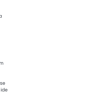
a
am
 se
 ide