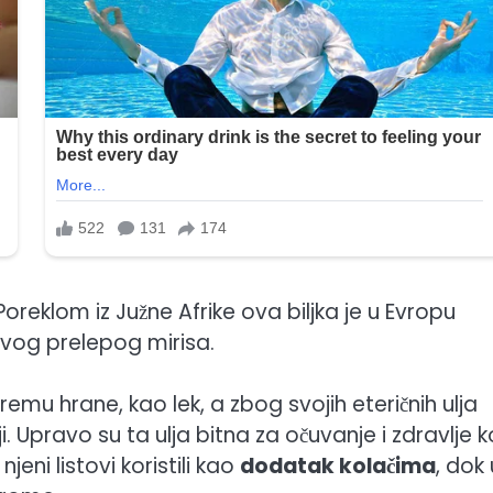
oreklom iz Južne Afrike ova biljka je u Evropu
vog prelepog mirisa.
remu hrane, kao lek, a zbog svojih eteričnih ulja
i. Upravo su ta ulja bitna za očuvanje i zdravlje 
eni listovi koristili kao
dodatak kolačima
, dok 