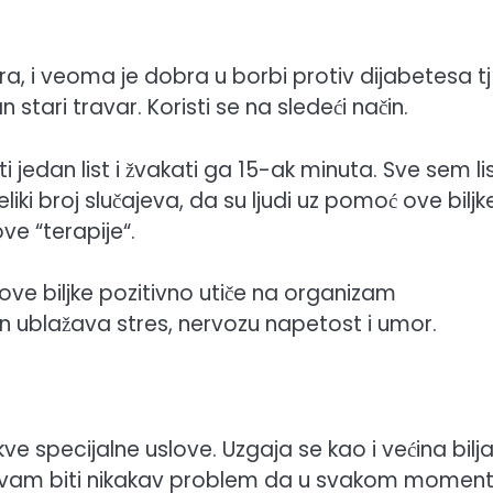
a, i veoma je dobra u borbi protiv dijabetesa tj
n stari travar. Koristi se na sledeći način.
jedan list i žvakati ga 15-ak minuta. Sve sem li
veliki broj slučajeva, da su ljudi uz pomoć ove biljk
ove “terapije“.
ove biljke pozitivno utiče na organizam
in ublažava stres, nervozu napetost i umor.
ve specijalne uslove. Uzgaja se kao i većina bilj
u neće vam biti nikakav problem da u svakom momen