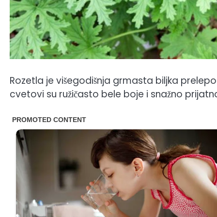
Rozetla je višegodišnja grmasta biljka prelepog
cvetovi su ružičasto bele boje i snažno prijatn