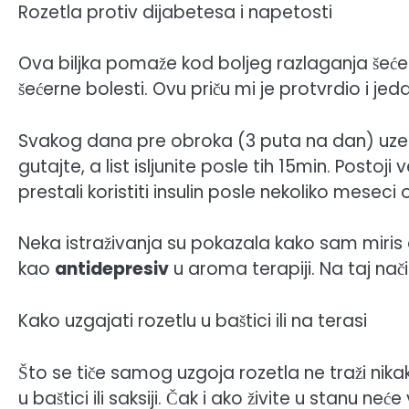
Rozetla protiv dijabetesa i napetosti
Ova biljka pomaže kod boljeg razlaganja šećer
šećerne bolesti. Ovu priču mi je protvrdio i jeda
Svakog dana pre obroka (3 puta na dan) uzeti 
gutajte, a list isljunite posle tih 15min. Postoji 
prestali koristiti insulin posle nekoliko meseci 
Neka istraživanja su pokazala kako sam miris 
kao
antidepresiv
u aroma terapiji. Na taj nač
Kako uzgajati rozetlu u baštici ili na terasi
Što se tiče samog uzgoja rozetla ne traži nikak
u baštici ili saksiji. Čak i ako živite u stan