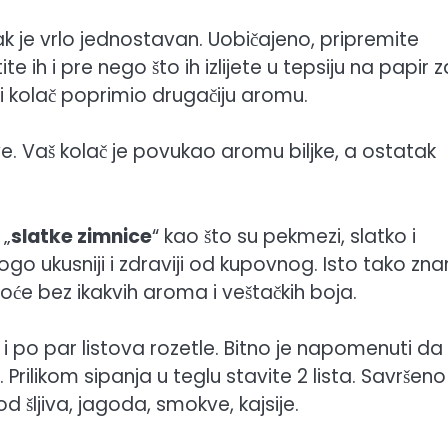
ak je vrlo jednostavan. Uobičajeno, pripremite
e ih i pre nego što ih izlijete u tepsiju na papir z
bi kolač poprimio drugačiju aromu.
ve. Vaš kolač je povukao aromu biljke, a ostatak
 „
slatke zimnice
“ kao što su pekmezi, slatko i
 ukusniji i zdraviji od kupovnog. Isto tako zn
će bez ikakvih aroma i veštačkih boja.
 i po par listova rozetle. Bitno je napomenuti da
rilikom sipanja u teglu stavite 2 lista. Savršeno
 šljiva, jagoda, smokve, kajsije.