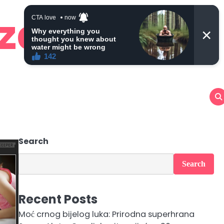
 zdravlje
Search
Search
Recent Posts
Moć crnog bijelog luka: Prirodna superhrana