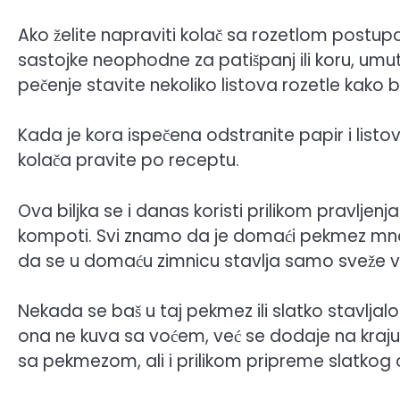
Ako želite napraviti kolač sa rozetlom postup
sastojke neophodne za patišpanj ili koru, umutit
pečenje stavite nekoliko listova rozetle kako 
Kada je kora ispečena odstranite papir i listo
kolača pravite po receptu.
Ova biljka se i danas koristi prilikom pravljenja
kompoti. Svi znamo da je domaći pekmez mnogo
da se u domaću zimnicu stavlja samo sveže vo
Nekada se baš u taj pekmez ili slatko stavljalo
ona ne kuva sa voćem, već se dodaje na kraju. P
sa pekmezom, ali i prilikom pripreme slatkog od