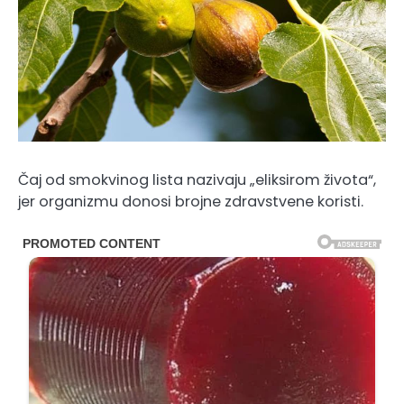
Čaj od smokvinog lista nazivaju „eliksirom života“,
jer organizmu donosi brojne zdravstvene koristi.