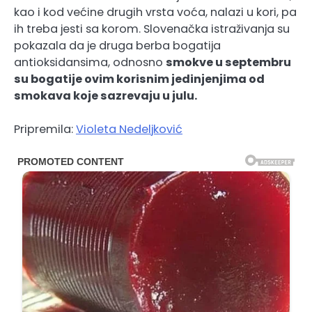
kao i kod većine drugih vrsta voća, nalazi u kori, pa
ih treba jesti sa korom. Slovenačka istraživanja su
pokazala da je druga berba bogatija
antioksidansima, odnosno
smokve u septembru
su bogatije ovim korisnim jedinjenjima od
smokava koje sazrevaju u julu.
Pripremila:
Violeta Nedeljković