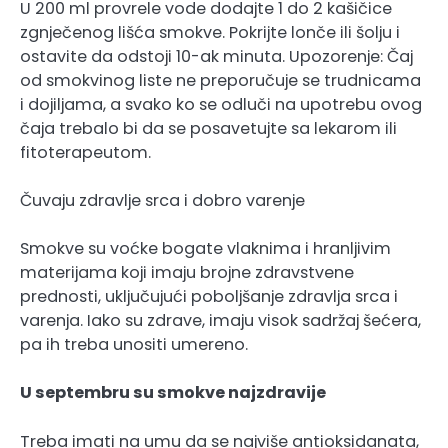
U 200 ml provrele vode dodajte 1 do 2 kašičice
zgnječenog lišća smokve. Pokrijte lonče ili šolju i
ostavite da odstoji 10-ak minuta. Upozorenje: Čaj
od smokvinog liste ne preporučuje se trudnicama
i dojiljama, a svako ko se odluči na upotrebu ovog
čaja trebalo bi da se posavetujte sa lekarom ili
fitoterapeutom.
Čuvaju zdravlje srca i dobro varenje
Smokve su voćke bogate vlaknima i hranljivim
materijama koji imaju brojne zdravstvene
prednosti, uključujući poboljšanje zdravlja srca i
varenja. Iako su zdrave, imaju visok sadržaj šećera,
pa ih treba unositi umereno.
U septembru su smokve najzdravije
Treba imati na umu da se najviše antioksidanata,