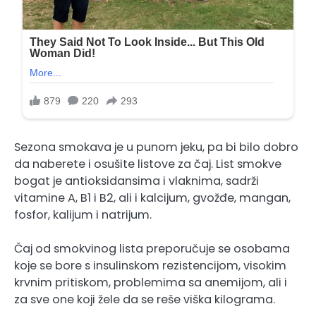
Sezona smokava je u punom jeku, pa bi bilo dobro
da naberete i osušite listove za čaj. List smokve
bogat je antioksidansima i vlaknima, sadrži
vitamine A, B1 i B2, ali i kalcijum, gvožđe, mangan,
fosfor, kalijum i natrijum.
Čaj od smokvinog lista preporučuje se osobama
koje se bore s insulinskom rezistencijom, visokim
krvnim pritiskom, problemima sa anemijom, ali i
za sve one koji žele da se reše viška kilograma.