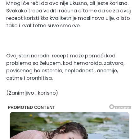
Mnogi će reći da ovo nije ukusno, ali jeste korisno.
Svakako treba voditi računa o tome da se za ovaj
recept koristi što kvalitetnije maslinovo ulje, a isto
tako i kvalitetne suve smokve.
Ovaj stari narodni recept može pomoći kod
problema sa želucem, kod hemoroida, zatvora,
povišenog holesterola, neplodnosti, anemije,
astme i bronhitisa.
(Zanimljivo i korisno)