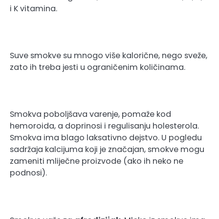
i K vitamina.
Suve smokve su mnogo više kalorične, nego sveže,
zato ih treba jesti u ograničenim količinama.
Smokva poboljšava varenje, pomaže kod
hemoroida, a doprinosi i regulisanju holesterola.
Smokva ima blago laksativno dejstvo. U pogledu
sadržaja kalcijuma koji je značajan, smokve mogu
zameniti mliječne proizvode (ako ih neko ne
podnosi).