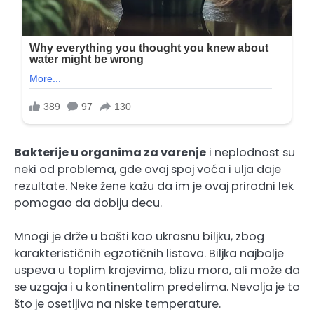
Bakterije u organima za varenje
i neplodnost su
neki od problema, gde ovaj spoj voća i ulja daje
rezultate. Neke žene kažu da im je ovaj prirodni lek
pomogao da dobiju decu.
Mnogi je drže u bašti kao ukrasnu biljku, zbog
karakterističnih egzotičnih listova. Biljka najbolje
uspeva u toplim krajevima, blizu mora, ali može da
se uzgaja i u kontinentalim predelima. Nevolja je to
što je osetljiva na niske temperature.