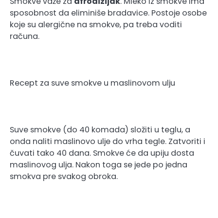
Smokve važe za
afrodizijak
. Mleko iz smokve ima
sposobnost da eliminiše bradavice. Postoje osobe
koje su alergične na smokve, pa treba voditi
računa.
Recept za suve smokve u maslinovom ulju
Suve smokve (do 40 komada) složiti u teglu, a
onda naliti maslinovo ulje do vrha tegle. Zatvoriti i
čuvati tako 40 dana. Smokve će da upiju dosta
maslinovog ulja. Nakon toga se jede po jedna
smokva pre svakog obroka.