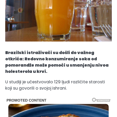
Brazilski istraživači su došli do važnog
otkrića: Redovno konzumiranje soka od
pomorandže može pomoći u smanjenju nivoa
holesterola u krvi.
U studiji je učestvovalo 129 ljudi različite starosti
koji su govorili o svojoj ishrani.