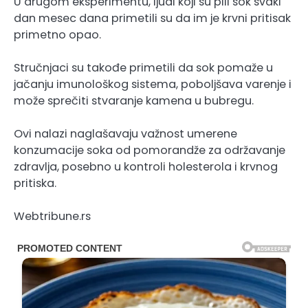
U drugom eksperimentu, ljudi koji su pili sok svaki
dan mesec dana primetili su da im je krvni pritisak
primetno opao.
Stručnjaci su takođe primetili da sok pomaže u
jačanju imunološkog sistema, poboljšava varenje i
može sprečiti stvaranje kamena u bubregu.
Ovi nalazi naglašavaju važnost umerene
konzumacije soka od pomorandže za održavanje
zdravlja, posebno u kontroli holesterola i krvnog
pritiska.
Webtribune.rs