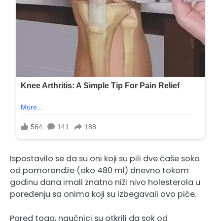
Ispostavilo se da su oni koji su pili dve čaše soka
od pomorandže (oko 480 ml) dnevno tokom
godinu dana imali znatno niži nivo holesterola u
poređenju sa onima koji su izbegavali ovo piće.
Pored toga, naučnici su otkrili da sok od