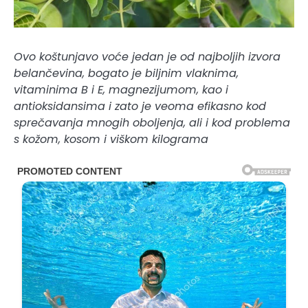
Ovo koštunjavo voće jedan je od najboljih izvora
belančevina, bogato je biljnim vlaknima,
vitaminima B i E, magnezijumom, kao i
antioksidansima i zato je veoma efikasno kod
sprečavanja mnogih oboljenja, ali i kod problema
s kožom, kosom i viškom kilograma