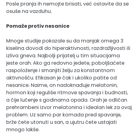
Posle pranja ih nemojte brisati, već ostavite da se
osuše na vazduhu.
Pomaže protiv nesanice
Mnoge studije pokazale su da manjak omega 3
kiselina dovodi do hiperaktivnosti, razdražljivosti ili
izliva gneva. Najbolji prijatelj u tim situacijama
jeste orah. Ako ga redovno jedete, poboljšaćete
raspoloženje i smanjiti želju za konstantnom
aktivnošću. Efikasan je čak i ukoliko patite od
nesanice. Naime, on nadoknađuje melatonin,
hormon koji reguliše ritmove spavanja i budnosti,
a čije lučenje s godinama opada. Orah je odličan
prehrambeni izvor melatonina i idealan lek za ovaj
problem. Uz samo par komada pred spavanje,
brže ćete utonuti u san, a ujutru ćete ustajati
mnogo lakše.