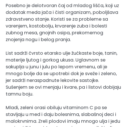
Posebno je delotvoran čaj od mladog lišća, koji uz
dodatak meda jača i čisti organizam, poboljšava
zdravstveno stanje. Koristi se za probleme sa
varenjem, kostobolju, krvarenje zuba i bolesti
zubnog mesa, gnojnih osipa, prekomernog
znojenja nogu i belog pranja.
List sadrži čvrsto etarsko ulje žućkaste boje, tanin,
materije ljutog i gorkog ukusa. Uglavnom se
sakuplja u junu i julu po lepom vremenu, ali je
mnogo bolje da se upotrebi dok je sveže i zeleno,
jer sadrži neraspadnute lekovite sastojke.
Sušenjem se ovi menjaju i kvare, pa i listovi dobijaju
tamnu boju.
Mladi, zeleni orasi obiluju vitaminom C pa se
stavljaju u med i daju bolesnima, slabašnoj deci i
malokrvnima. Zreli plodovi imaju mnogo ulja i jedu