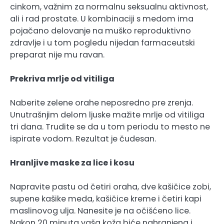
cinkom, važnim za normalnu seksualnu aktivnost,
ali i rad prostate. U kombinaciji s medom ima
pojačano delovanje na muško reproduktivno
zdravlje i u tom pogledu nijedan farmaceutski
preparat nije mu ravan.
Prekriva mrlje od vitiliga
Naberite zelene orahe neposredno pre zrenja.
Unutrašnjim delom ljuske mažite mrlje od vitiliga
tri dana. Trudite se da u tom periodu to mesto ne
ispirate vodom. Rezultat je čudesan.
Hranljive maske za lice i kosu
Napravite pastu od četiri oraha, dve kašičice zobi,
supene kašike meda, kašičice kreme i četiri kapi
maslinovog ulja. Nanesite je na očišćeno lice.
Nakon 20 minuta vaša koža biće nahranjena i