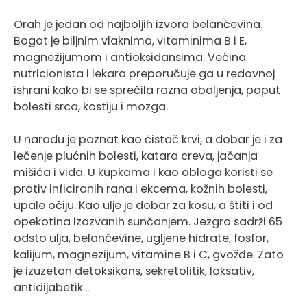
Orah je jedan od najboljih izvora belančevina.
Bogat je biljnim vlaknima, vitaminima B i E,
magnezijumom i antioksidansima. Većina
nutricionista i lekara preporučuje ga u redovnoj
ishrani kako bi se sprečila razna oboljenja, poput
bolesti srca, kostiju i mozga.
U narodu je poznat kao čistač krvi, a dobar je i za
lečenje plućnih bolesti, katara creva, jačanja
mišića i vida. U kupkama i kao obloga koristi se
protiv inficiranih rana i ekcema, kožnih bolesti,
upale očiju. Kao ulje je dobar za kosu, a štiti i od
opekotina izazvanih sunčanjem. Jezgro sadrži 65
odsto ulja, belančevine, ugljene hidrate, fosfor,
kalijum, magnezijum, vitamine B i C, gvožđe. Zato
je izuzetan detoksikans, sekretolitik, laksativ,
antidijabetik…