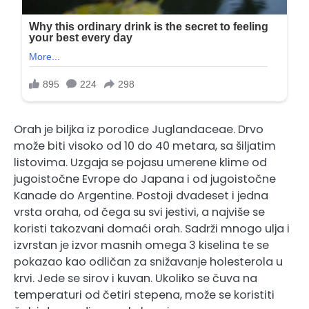
Orah je biljka iz porodice Juglandaceae. Drvo
može biti visoko od 10 do 40 metara, sa šiljatim
listovima. Uzgaja se pojasu umerene klime od
jugoistočne Evrope do Japana i od jugoistočne
Kanade do Argentine. Postoji dvadeset i jedna
vrsta oraha, od čega su svi jestivi, a najviše se
koristi takozvani domaći orah. Sadrži mnogo ulja i
izvrstan je izvor masnih omega 3 kiselina te se
pokazao kao odličan za snižavanje holesterola u
krvi. Jede se sirov i kuvan. Ukoliko se čuva na
temperaturi od četiri stepena, može se koristiti