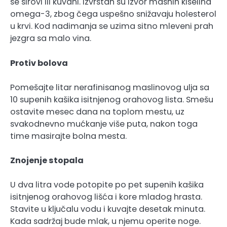
se sirovi ili kuvani. Izvrstan su izvor masnih kiselina
omega-3, zbog čega uspešno snižavaju holesterol
u krvi. Kod nadimanja se uzima sitno mleveni prah
jezgra sa malo vina.
Protiv bolova
Pomešajte litar nerafinisanog maslinovog ulja sa
10 supenih kašika isitnjenog orahovog lista. Smešu
ostavite mesec dana na toplom mestu, uz
svakodnevno mućkanje više puta, nakon toga
time masirajte bolna mesta.
Znojenje stopala
U dva litra vode potopite po pet supenih kašika
isitnjenog orahovog lišća i kore mladog hrasta.
Stavite u ključalu vodu i kuvajte desetak minuta.
Kada sadržaj bude mlak, u njemu operite noge.