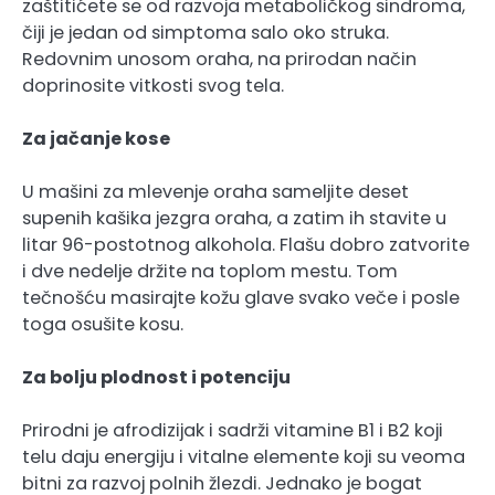
zaštitićete se od razvoja metaboličkog sindroma,
čiji je jedan od simptoma salo oko struka.
Redovnim unosom oraha, na prirodan način
doprinosite vitkosti svog tela.
Za jačanje kose
U mašini za mlevenje oraha sameljite deset
supenih kašika jezgra oraha, a zatim ih stavite u
litar 96-postotnog alkohola. Flašu dobro zatvorite
i dve nedelje držite na toplom mestu. Tom
tečnošću masirajte kožu glave svako veče i posle
toga osušite kosu.
Za bolju plodnost i potenciju
Prirodni je afrodizijak i sadrži vitamine B1 i B2 koji
telu daju energiju i vitalne elemente koji su veoma
bitni za razvoj polnih žlezdi. Jednako je bogat