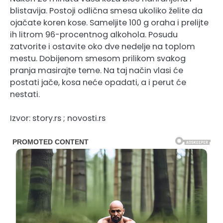
blistavija. Postoji odlična smesa ukoliko želite da
ojačate koren kose. Sameljite 100 g oraha i prelijte
ih litrom 96-procentnog alkohola. Posudu
zatvorite i ostavite oko dve nedelje na toplom
mestu. Dobijenom smesom prilikom svakog
pranja masirajte teme. Na taj način vlasi će
postati jače, kosa neće opadati, a i perut će
nestati.
Izvor: story.rs ; novosti.rs