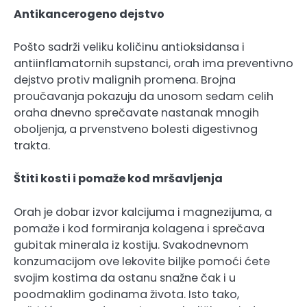
Antikancerogeno dejstvo
Pošto sadrži veliku količinu antioksidansa i
antiinflamatornih supstanci, orah ima preventivno
dejstvo protiv malignih promena. Brojna
proučavanja pokazuju da unosom sedam celih
oraha dnevno sprečavate nastanak mnogih
oboljenja, a prvenstveno bolesti digestivnog
trakta.
Štiti kosti i pomaže kod mršavljenja
Orah je dobar izvor kalcijuma i magnezijuma, a
pomaže i kod formiranja kolagena i sprečava
gubitak minerala iz kostiju. Svakodnevnom
konzumacijom ove lekovite biljke pomoći ćete
svojim kostima da ostanu snažne čak i u
poodmaklim godinama života. Isto tako,