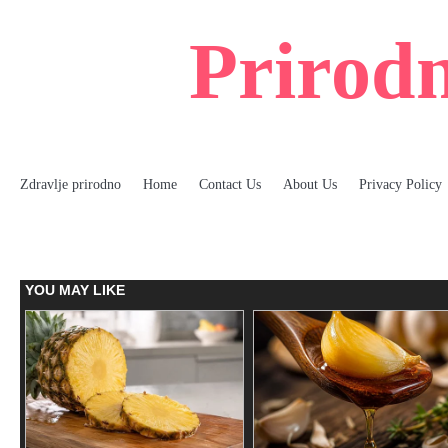
Skip
to
Prirodn
content
Zdravlje prirodno
Home
Contact Us
About Us
Privacy Policy