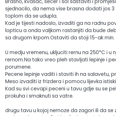
Brasno, kvasac, secer i sol sastaviti i promjesa
sjednacilo, da nema vise brasna dodati jos 3 k
toplom da se udupla.
Kad je tijesti nadoslo, izvaditi ga na radnu povr
lopticu a onda valjkom rastanjiti da bude deblji
sa drugom krpom.Ostaviti da stoji 15-ak min.
U medju vremenu, ukljuciti rernu na 250*C i u n
rernom.Na tako vreo pleh stavljati lepinje i p
porumene.
Pecene lepinje vaditi i staviti ih na salavetu, p
Meso izvaditi iz frizdera i pomocu lijevka istisk
Kad su svi cevapi peceni u tavu gdje su se pekl
prokuha i smaknuti sa vatre.
drugu tavu u kojoj nemoze da zagori ili da se za