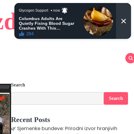
zdravlje
Search
Search
Recent Posts
🌿 Sjemenke bundeve: Prirodni izvor hranjivih