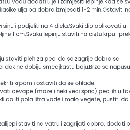
ti.U vodu dodati ulje i zamjesiti lepinje.Kad se s
asike ulja pa dobro izmjesati 1-2 min.Ostaviti n
sinu i podjeliti na 4 djela.Svaki dio oblikovati u
ne 1 cm.Svaku lepinju staviti na cistu krpu i prekr
ju staviti pleh za peci da se zagrije dobro sa
eci dok ne dobiju smedjkastu boju.Brzo se napusu 
rekriti krpom i ostaviti da se ohlade.
ivati cevape (moze i neki veci spric) peci ih u tav
i doliti pola litra vode i malo vegete, pustiti da
lijepi staviti na vatru i zagrijati dobro, dodati 