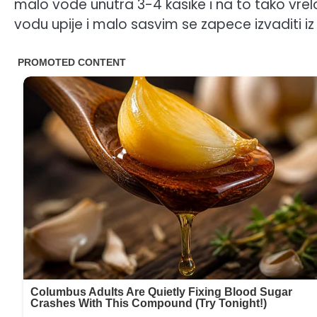
malo vode unutra 3-4 kasike i na to tako vrelo 
vodu upije i malo sasvim se zapece izvaditi iz