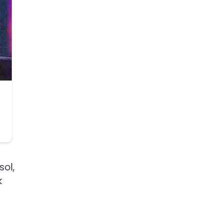
sol,
k