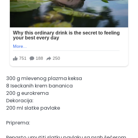
300 g mlevenog plazma keksa
8 Iseckanih krem bananica
200 g eurokrema
Dekoracija:
200 ml slatke pavlake
Priprema:
Penasto umutiti slatku pavlaku sa prah šećerom,