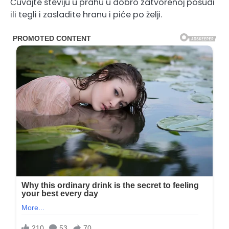
Čuvajte steviju u prahu u dobro zatvorenoj posudi
ili tegli i zasladite hranu i piće po želji.