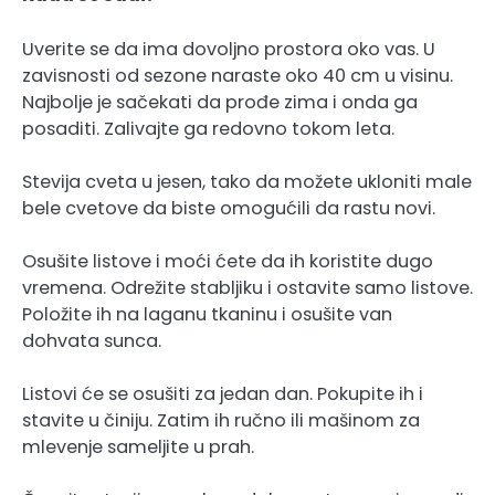
Uverite se da ima dovoljno prostora oko vas. U
zavisnosti od sezone naraste oko 40 cm u visinu.
Najbolje je sačekati da prođe zima i onda ga
posaditi. Zalivajte ga redovno tokom leta.
Stevija cveta u jesen, tako da možete ukloniti male
bele cvetove da biste omogućili da rastu novi.
Osušite listove i moći ćete da ih koristite dugo
vremena. Odrežite stabljiku i ostavite samo listove.
Položite ih na laganu tkaninu i osušite van
dohvata sunca.
Listovi će se osušiti za jedan dan. Pokupite ih i
stavite u činiju. Zatim ih ručno ili mašinom za
mlevenje sameljite u prah.