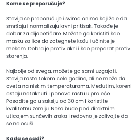
Kome se preporučuje?
Stevija se preporučuje i svima onima koji žele da
smršaju i normalizuju krvni pritisak. Takođe je
dobar za dijabetičare. Možete ga koristiti kao
masku za lice da zategnete kožu i učinite je
mekom. Dobra je protiv akni i kao preparat protiv
starenja.
Najbolje od svega, možete ga sami uzgajati.
Stevija raste tokom cele godine, ali ne može da
cveta na niskim temperaturama. Međutim, koreni
ostaju netaknuti i ponovo rastu u proleće.
Posadite ga u saksiju od 30 cm i koristite
kvalitetnu zemlju. Neka bude pod direktnim
uticajem sunčevih zraka i redovno je zalivajte da
se ne osuši.
Kada se sadi?