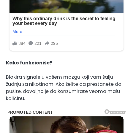
Kako funkcioniše?
Blokira signale u vašem mozgu koji vam šalju
žudnju za nikotinom. Ako želite da prestanete da
pušite, dovoljno je da konzumirate veoma malu
količinu.