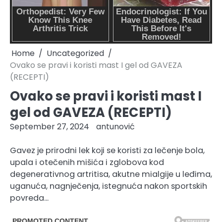
Home
Uncategorized
Ovako se pravi i koristi mast I gel od GAVEZA
(RECEPTI)
Ovako se pravi i koristi mast I
gel od GAVEZA (RECEPTI)
September 27, 2024
antunović
Gavez je prirodni lek koji se koristi za lečenje bola,
upala i otečenih mišića i zglobova kod
degenerativnog artritisa, akutne mialgije u leđima,
uganuća, nagnječenja, istegnuća nakon sportskih
povreda…