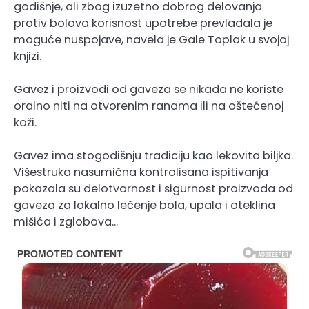
godišnje, ali zbog izuzetno dobrog delovanja
protiv bolova korisnost upotrebe prevladala je
moguće nuspojave, navela je Gale Toplak u svojoj
knjizi.
Gavez i proizvodi od gaveza se nikada ne koriste
oralno niti na otvorenim ranama ili na oštećenoj
koži.
Gavez ima stogodišnju tradiciju kao lekovita biljka.
Višestruka nasumična kontrolisana ispitivanja
pokazala su delotvornost i sigurnost proizvoda od
gaveza za lokalno lečenje bola, upala i oteklina
mišića i zglobova…