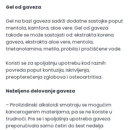
Gel od gaveza
Gel na bazi gaveza sadrži dodatne sastojke poput
mentola, kamfora, aloe vere. Gel od gaveza
takođe se može sastojati od: ekstrakta korena
gaveza, ekstrakta aloe vere, mentola,
trietanolamina, metila, probila i pročišćene vode.
Koristi se za spoljašnju upotrebu kod raznih
povreda poput kontuzija, iskrivljenja,
preopterećenja zglobova i osteoartritisa.
Neželjeno delovanje gaveza
– Pirolizidinski alkaloidi smatraju se mogućim
kancerogenim materijama, pa se ne koriste u
trudnoći. Pre se i spoljašnja upotreba gaveza
preporučivala samo četiri do šest nedelja