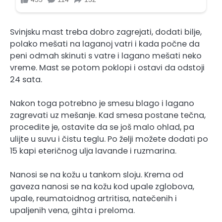
Svinjsku mast treba dobro zagrejati, dodati bilje,
polako mešati na laganoj vatri i kada počne da
peni odmah skinuti s vatre i lagano mešati neko
vreme. Mast se potom poklopi i ostavi da odstoji
24 sata.
Nakon toga potrebno je smesu blago i lagano
zagrevati uz mešanje. Kad smesa postane tečna,
procedite je, ostavite da se još malo ohlad, pa
ulijte u suvu i čistu teglu. Po želji možete dodati po
15 kapi eteričnog ulja lavande i ruzmarina.
Nanosi se na kožu u tankom sloju. Krema od
gaveza nanosi se na kožu kod upale zglobova,
upale, reumatoidnog artritisa, natečenih i
upaljenih vena, gihta i preloma.