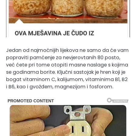
Jedan od najmoćnijih lijekova ne samo da će vam
popraviti pamćenje za nevjerovtanih 80 posto,
već ćete pri tome otopiti masne naslage s kojima
se godinama borite. Ključni sastojak je hren koji je
bogat vitaminom C, kalijumom, vitaminima B1, B2
i B6, kao i gvožđem, magnezijom i fosforom.