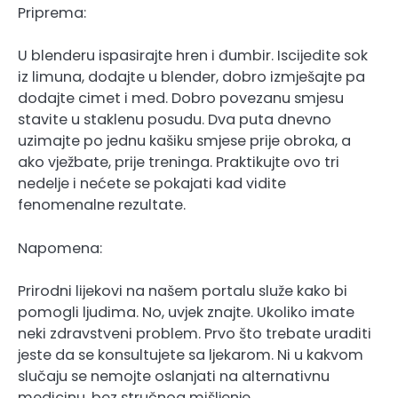
Priprema:
U blenderu ispasirajte hren i đumbir. Iscijedite sok
iz limuna, dodajte u blender, dobro izmješajte pa
dodajte cimet i med. Dobro povezanu smjesu
stavite u staklenu posudu. Dva puta dnevno
uzimajte po jednu kašiku smjese prije obroka, a
ako vježbate, prije treninga. Praktikujte ovo tri
nedelje i nećete se pokajati kad vidite
fenomenalne rezultate.
Napomena:
Prirodni lijekovi na našem portalu služe kako bi
pomogli ljudima. No, uvjek znajte. Ukoliko imate
neki zdravstveni problem. Prvo što trebate uraditi
jeste da se konsultujete sa ljekarom. Ni u kakvom
slučaju se nemojte oslanjati na alternativnu
medicinu, bez stručnog mišljenje.