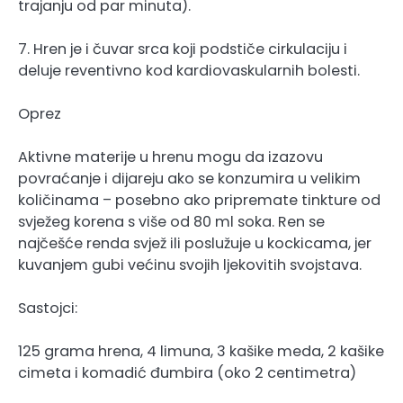
trajanju od par minuta).
7. Hren je i čuvar srca koji podstiče cirkulaciju i
deluje reventivno kod kardiovaskularnih bolesti.
Oprez
Aktivne materije u hrenu mogu da izazovu
povraćanje i dijareju ako se konzumira u velikim
količinama – posebno ako pripremate tinkture od
svježeg korena s više od 80 ml soka. Ren se
najčešće renda svjež ili poslužuje u kockicama, jer
kuvanjem gubi većinu svojih ljekovitih svojstava.
Sastojci:
125 grama hrena, 4 limuna, 3 kašike meda, 2 kašike
cimeta i komadić đumbira (oko 2 centimetra)