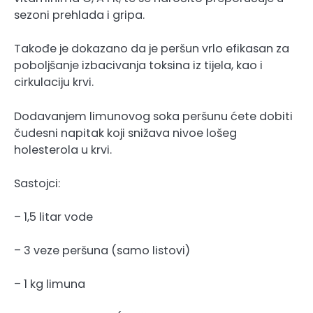
sezoni prehlada i gripa.
Takođe je dokazano da je peršun vrlo efikasan za
poboljšanje izbacivanja toksina iz tijela, kao i
cirkulaciju krvi.
Dodavanjem limunovog soka peršunu ćete dobiti
čudesni napitak koji snižava nivoe lošeg
holesterola u krvi.
Sastojci:
– 1,5 litar vode
– 3 veze peršuna (samo listovi)
– 1 kg limuna