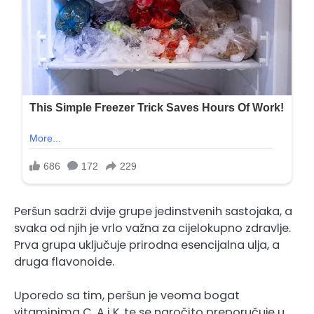
Peršun sadrži dvije grupe jedinstvenih sastojaka, a
svaka od njih je vrlo važna za cijelokupno zdravlje.
Prva grupa uključuje prirodna esencijalna ulja, a
druga flavonoide.
Uporedo sa tim, peršun je veoma bogat
vitaminima C, A i K, te se naročito preporučuje u