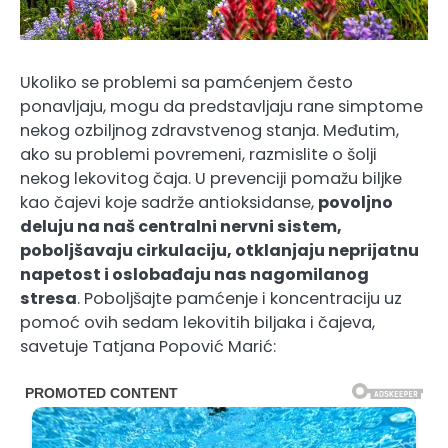
Ukoliko se problemi sa pamćenjem često
ponavljaju, mogu da predstavljaju rane simptome
nekog ozbiljnog zdravstvenog stanja. Međutim,
ako su problemi povremeni, razmislite o šolji
nekog lekovitog čaja. U prevenciji pomažu biljke
kao čajevi koje sadrže antioksidanse,
povoljno
deluju na naš centralni nervni sistem,
poboljšavaju cirkulaciju, otklanjaju neprijatnu
napetost i oslobađaju nas nagomilanog
stresa
. Poboljšajte pamćenje i koncentraciju uz
pomoć ovih sedam lekovitih biljaka i čajeva,
savetuje Tatjana Popović Marić: