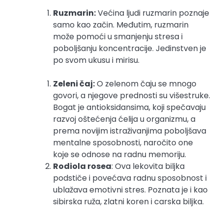
Ruzmarin:
Većina ljudi ruzmarin poznaje
samo kao začin. Međutim, ruzmarin
može pomoći u smanjenju stresa i
poboljšanju koncentracije. Jedinstven je
po svom ukusu i mirisu.
Zeleni čaj:
O zelenom čaju se mnogo
govori, a njegove prednosti su višestruke.
Bogat je antioksidansima, koji spečavaju
razvoj oštećenja ćelija u organizmu, a
prema novijim istraživanjima poboljšava
mentalne sposobnosti, naročito one
koje se odnose na radnu memoriju.
Rodiola rosea
: Ova lekovita biljka
podstiče i povećava radnu sposobnost i
ublažava emotivni stres. Poznata je i kao
sibirska ruža, zlatni koren i carska biljka.