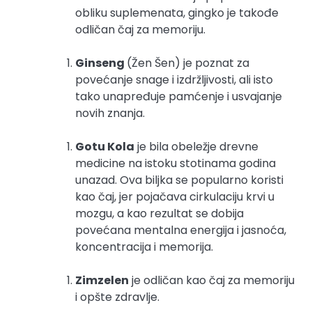
obliku suplemenata, gingko je takođe
odličan čaj za memoriju.
Ginseng
(Žen Šen) je poznat za
povećanje snage i izdržljivosti, ali isto
tako unapređuje pamćenje i usvajanje
novih znanja.
Gotu Kola
je bila obeležje drevne
medicine na istoku stotinama godina
unazad. Ova biljka se popularno koristi
kao čaj, jer pojačava cirkulaciju krvi u
mozgu, a kao rezultat se dobija
povećana mentalna energija i jasnoća,
koncentracija i memorija.
Zimzelen
je odličan kao čaj za memoriju
i opšte zdravlje.