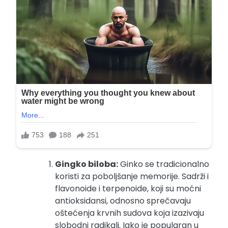
Gingko biloba:
Ginko se tradicionalno
koristi za poboljšanje memorije. Sadrži i
flavonoide i terpenoide, koji su moćni
antioksidansi, odnosno sprečavaju
oštećenja krvnih sudova koja izazivaju
slobodni radikali. Iako je popularan u