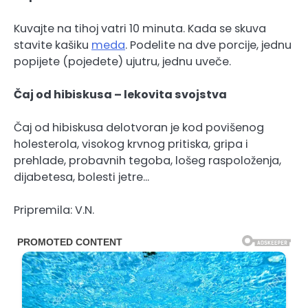
Kuvajte na tihoj vatri 10 minuta. Kada se skuva
stavite kašiku
meda
. Podelite na dve porcije, jednu
popijete (pojedete) ujutru, jednu uveče.
Čaj od hibiskusa – lekovita svojstva
Čaj od hibiskusa delotvoran je kod povišenog
holesterola, visokog krvnog pritiska, gripa i
prehlade, probavnih tegoba, lošeg raspoloženja,
dijabetesa, bolesti jetre…
Pripremila: V.N.