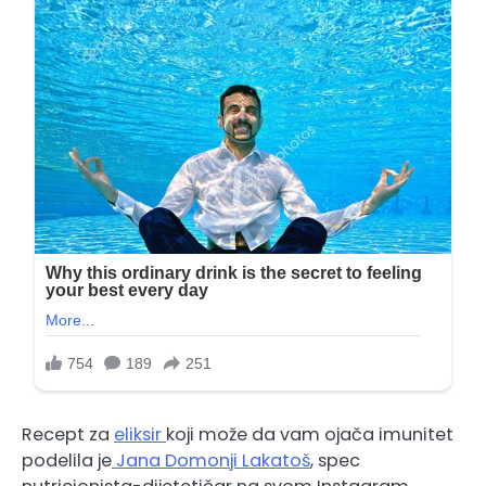
Recept za
eliksir
koji može da vam ojača imunitet
podelila je
Jana Domonji Lakatoš
, spec