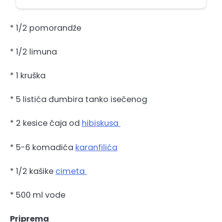
* 1/2 pomorandže
* 1/2 limuna
* 1 kruška
* 5 listića đumbira tanko isečenog
* 2 kesice čaja od
hibiskusa
* 5-6 komadića
karanfilića
* 1/2 kašike
cimeta
* 500 ml vode
Priprema