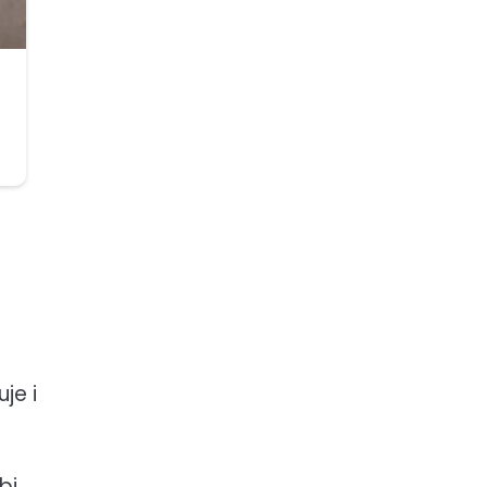
je i
bi.