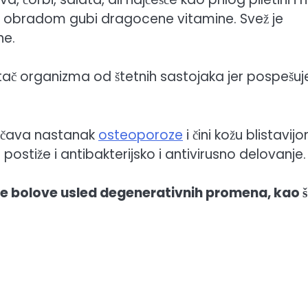
kom obradom gubi dragocene vitamine. Svež je
ne.
čistač organizma od štetnih sastojaka jer pospešuj
ečava nastanak
osteoporoze
i čini kožu blistavijo
ostiže i antibakterijsko i antivirusno delovanje.
ne bolove usled degenerativnih promena, kao 