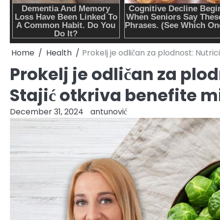
Home
Health
Prokelj je odličan za plodnost: Nutric
Prokelj je odličan za plo
Stajić otkriva benefite m
December 31, 2024
antunović