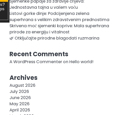
Sjemenke papaje za zdravlje crijeva:
Jednostavna tajna u vašem voću
Listovi gorke dinje: Podcijenjena zelena
superhrana s velikim zdravstvenim prednostima
Skrivena moć sjemenki koprive: Mala superhrana
prirode za energiju i vitalnost
🌿 Otključajte prirodne blagodati ruzmarina
Recent Comments
A WordPress Commenter
on
Hello world!
Archives
August 2026
July 2026
June 2026
May 2026
April 2026