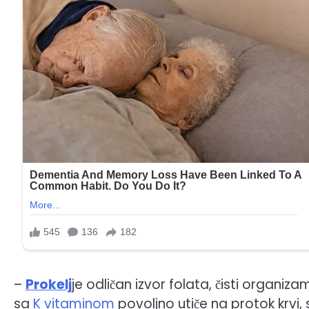
–
Prokelj
je odličan izvor folata, čisti organiz
sa
K vitaminom
povoljno utiče na protok krvi,