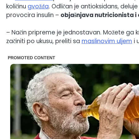
količinu
gvožđa
. Odličan je antioksidans, deluj
provocira insulin –
objašnjava nutricionista i
– Način pripreme je jednostavan. Možete ga 
začiniti po ukusu, preliti sa
maslinovim uljem
i 