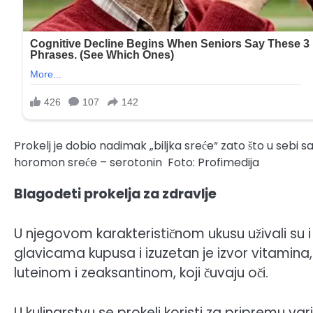
Prokelj je dobio nadimak „biljka sreće“ zato što u sebi 
horomon sreće – serotonin
Foto: Profimedija
Blagodeti prokelja za zdravlje
U njegovom karakterističnom ukusu uživali su i 
glavicama kupusa i izuzetan je izvor vitamina, 
luteinom i zeaksantinom, koji čuvaju oči.
U kulinarstvu se prokelj koristi za pripremu variva