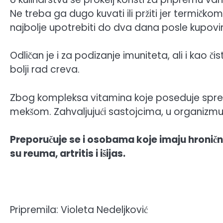
Ne treba ga dugo kuvati ili pržiti jer termič
najbolje upotrebiti do dva dana posle kupovi
Odličan je i za podizanje imuniteta, ali i kao 
bolji rad creva.
Zbog kompleksa vitamina koje poseduje spr
mekšom. Zahvaljujući sastojcima, u organizmu p
Preporučuje se i osobama koje imaju hronič
su reuma, artritis i išijas.
Pripremila: Violeta Nedeljković