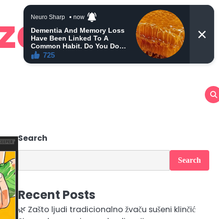
 zdravlje
Search
Search
Recent Posts
🌿 Zašto ljudi tradicionalno žvaču sušeni klinčić