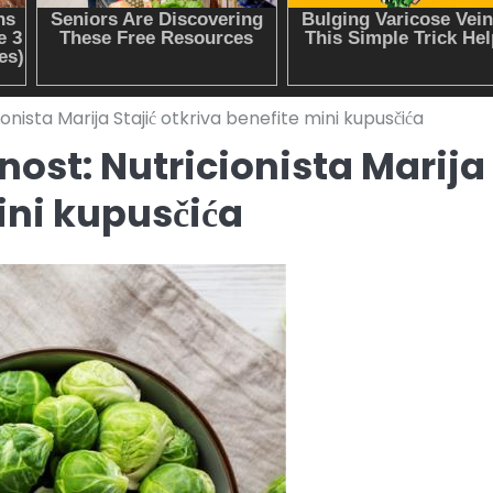
ionista Marija Stajić otkriva benefite mini kupusčića
dnost: Nutricionista Marija
ini kupusčića