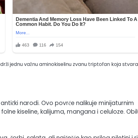
sadrži jednu važnu aminokiselinu zvanu triptofan koja stvara
antički narodi. Ovo povrće nalikuje minijaturnim
folne kiseline, kalijuma, mangana i celuloze. Obilu
, čorbi, salata, ali najčešće kao prilog piletini i ri