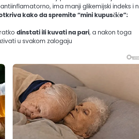
e antiinflamatorno, ima manji glikemijski indeks i 
 otkriva kako da spremite “mini kupusčiće”:
kratko
dinstati ili kuvati na pari
, a nakon toga
uživati u svakom zalogaju