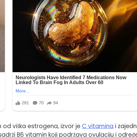
am od viška estrogena, izvor je
C vitamina
i zajed
 sadrži B6 vitamin koji podržava ovulaciju i određ