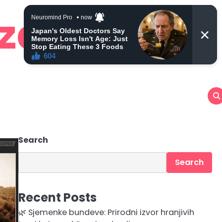
 zdravlje
Search
Search
Recent Posts
🌿 Sjemenke bundeve: Prirodni izvor hranjivih