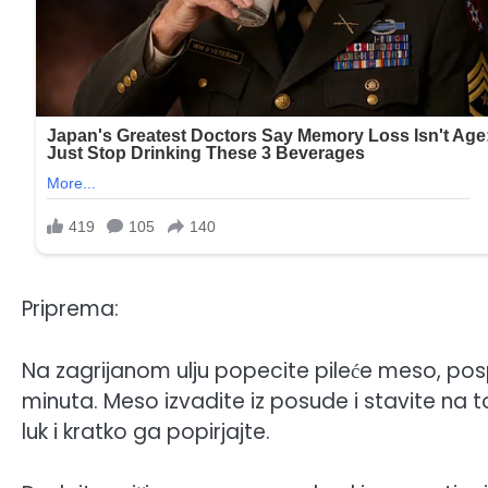
Priprema:
Na zagrijanom ulju popecite pileće meso, posp
minuta. Meso izvadite iz posude i stavite na 
luk i kratko ga popirjajte.