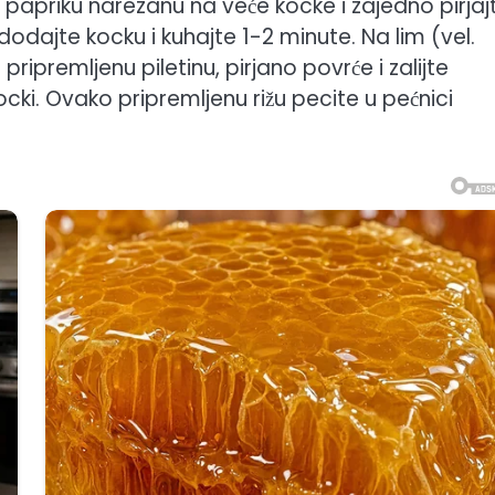
 papriku narezanu na veće kocke i zajedno pirjaj
dodajte kocku i kuhajte 1-2 minute. Na lim (vel.
pripremljenu piletinu, pirjano povrće i zalijte
cki. Ovako pripremljenu rižu pecite u pećnici