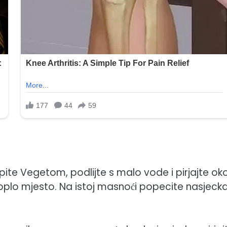
ite Vegetom, podlijte s malo vode i pirjajte oko
toplo mjesto. Na istoj masnoći popecite nasjecka