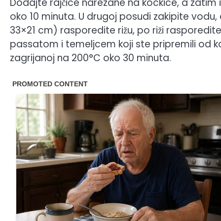
Dodajte rajčice narezane na kockice, a zatim i
oko 10 minuta. U drugoj posudi zakipite vodu, 
33×21 cm) rasporedite rižu, po riži rasporedite 
passatom i temeljcem koji ste pripremili od ko
zagrijanoj na 200°C oko 30 minuta.