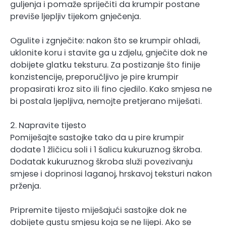
guljenja i pomaže spriječiti da krumpir postane
previše ljepljiv tijekom gnječenja.
Ogulite i zgnječite: nakon što se krumpir ohladi,
uklonite koru i stavite ga u zdjelu, gnječite dok ne
dobijete glatku teksturu. Za postizanje što finije
konzistencije, preporučljivo je pire krumpir
propasirati kroz sito ili fino cjedilo. Kako smjesa ne
bi postala ljepljiva, nemojte pretjerano miješati.
2. Napravite tijesto
Pomiješajte sastojke tako da u pire krumpir
dodate 1 žličicu soli i 1 šalicu kukuruznog škroba.
Dodatak kukuruznog škroba služi povezivanju
smjese i doprinosi laganoj, hrskavoj teksturi nakon
prženja.
Pripremite tijesto miješajući sastojke dok ne
dobijete gustu smjesu koja se ne lijepi. Ako se