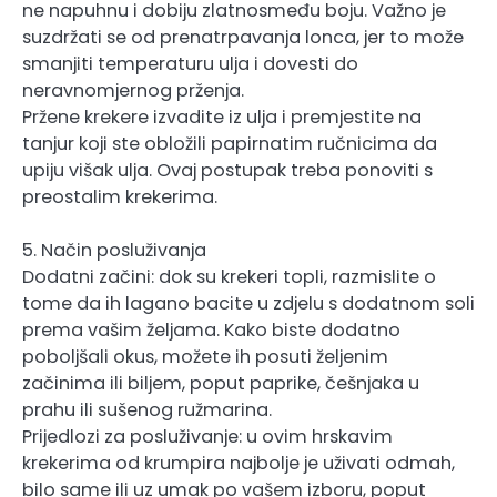
ne napuhnu i dobiju zlatnosmeđu boju. Važno je
suzdržati se od prenatrpavanja lonca, jer to može
smanjiti temperaturu ulja i dovesti do
neravnomjernog prženja.
Pržene krekere izvadite iz ulja i premjestite na
tanjur koji ste obložili papirnatim ručnicima da
upiju višak ulja. Ovaj postupak treba ponoviti s
preostalim krekerima.
5. Način posluživanja
Dodatni začini: dok su krekeri topli, razmislite o
tome da ih lagano bacite u zdjelu s dodatnom soli
prema vašim željama. Kako biste dodatno
poboljšali okus, možete ih posuti željenim
začinima ili biljem, poput paprike, češnjaka u
prahu ili sušenog ružmarina.
Prijedlozi za posluživanje: u ovim hrskavim
krekerima od krumpira najbolje je uživati ​​odmah,
bilo same ili uz umak po vašem izboru, poput