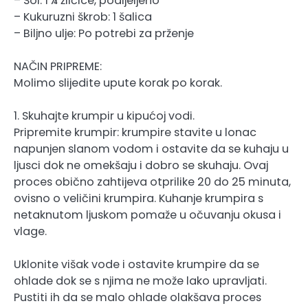
– Sol: 1 ¼ žličice, podijeljeno
– Kukuruzni škrob: 1 šalica
– Biljno ulje: Po potrebi za prženje
NAČIN PRIPREME:
Molimo slijedite upute korak po korak.
1. Skuhajte krumpir u kipućoj vodi.
Pripremite krumpir: krumpire stavite u lonac
napunjen slanom vodom i ostavite da se kuhaju u
ljusci dok ne omekšaju i dobro se skuhaju. Ovaj
proces obično zahtijeva otprilike 20 do 25 minuta,
ovisno o veličini krumpira. Kuhanje krumpira s
netaknutom ljuskom pomaže u očuvanju okusa i
vlage.
Uklonite višak vode i ostavite krumpire da se
ohlade dok se s njima ne može lako upravljati.
Pustiti ih da se malo ohlade olakšava proces