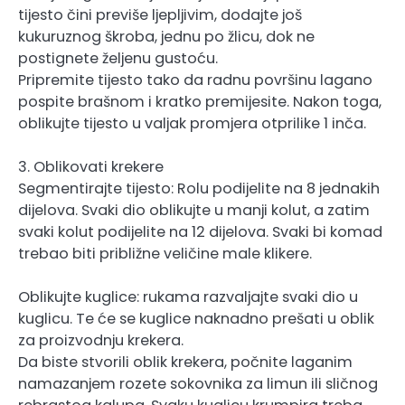
tijesto čini previše ljepljivim, dodajte još
kukuruznog škroba, jednu po žlicu, dok ne
postignete željenu gustoću.
Pripremite tijesto tako da radnu površinu lagano
pospite brašnom i kratko premijesite. Nakon toga,
oblikujte tijesto u valjak promjera otprilike 1 inča.
3. Oblikovati krekere
Segmentirajte tijesto: Rolu podijelite na 8 jednakih
dijelova. Svaki dio oblikujte u manji kolut, a zatim
svaki kolut podijelite na 12 dijelova. Svaki bi komad
trebao biti približne veličine male klikere.
Oblikujte kuglice: rukama razvaljajte svaki dio u
kuglicu. Te će se kuglice naknadno prešati u oblik
za proizvodnju krekera.
Da biste stvorili oblik krekera, počnite laganim
namazanjem rozete sokovnika za limun ili sličnog