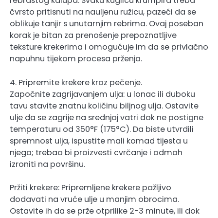
rebrastog kalupa. Svaku kuglicu krumpira treba
čvrsto pritisnuti na nauljenu ružicu, pazeći da se
oblikuje tanjir s unutarnjim rebrima. Ovaj poseban
korak je bitan za prenošenje prepoznatljive
teksture krekerima i omogućuje im da se privlačno
napuhnu tijekom procesa prženja.
4. Pripremite krekere kroz pečenje.
Započnite zagrijavanjem ulja: u lonac ili duboku
tavu stavite znatnu količinu biljnog ulja. Ostavite
ulje da se zagrije na srednjoj vatri dok ne postigne
temperaturu od 350°F (175°C). Da biste utvrdili
spremnost ulja, ispustite mali komad tijesta u
njega; trebao bi proizvesti cvrčanje i odmah
izroniti na površinu.
Pržiti krekere: Pripremljene krekere pažljivo
dodavati na vruće ulje u manjim obrocima.
Ostavite ih da se prže otprilike 2-3 minute, ili dok