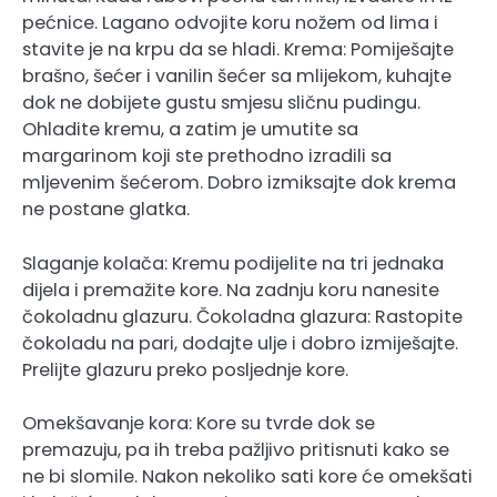
pećnice. Lagano odvojite koru nožem od lima i
stavite je na krpu da se hladi. Krema: Pomiješajte
brašno, šećer i vanilin šećer sa mlijekom, kuhajte
dok ne dobijete gustu smjesu sličnu pudingu.
Ohladite kremu, a zatim je umutite sa
margarinom koji ste prethodno izradili sa
mljevenim šećerom. Dobro izmiksajte dok krema
ne postane glatka.
Slaganje kolača: Kremu podijelite na tri jednaka
dijela i premažite kore. Na zadnju koru nanesite
čokoladnu glazuru. Čokoladna glazura: Rastopite
čokoladu na pari, dodajte ulje i dobro izmiješajte.
Prelijte glazuru preko posljednje kore.
Omekšavanje kora: Kore su tvrde dok se
premazuju, pa ih treba pažljivo pritisnuti kako se
ne bi slomile. Nakon nekoliko sati kore će omekšati