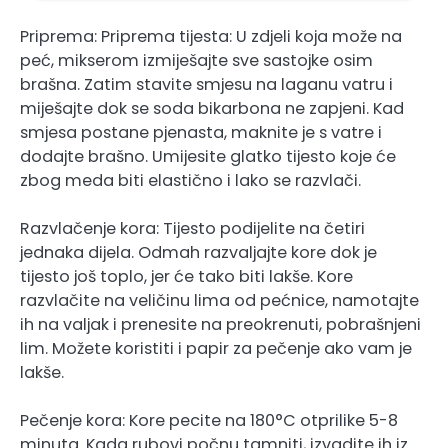
Priprema: Priprema tijesta: U zdjeli koja može na
peć, mikserom izmiješajte sve sastojke osim
brašna. Zatim stavite smjesu na laganu vatru i
miješajte dok se soda bikarbona ne zapjeni. Kad
smjesa postane pjenasta, maknite je s vatre i
dodajte brašno. Umijesite glatko tijesto koje će
zbog meda biti elastično i lako se razvlači.
Razvlačenje kora: Tijesto podijelite na četiri
jednaka dijela. Odmah razvaljajte kore dok je
tijesto još toplo, jer će tako biti lakše. Kore
razvlačite na veličinu lima od pećnice, namotajte
ih na valjak i prenesite na preokrenuti, pobrašnjeni
lim. Možete koristiti i papir za pečenje ako vam je
lakše.
Pečenje kora: Kore pecite na 180°C otprilike 5-8
minuta. Kada rubovi počnu tamniti, izvadite ih iz