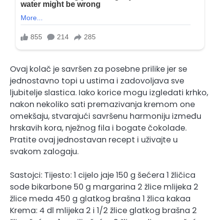
Ovaj kolač je savršen za posebne prilike jer se
jednostavno topi u ustima i zadovoljava sve
ljubitelje slastica. Iako korice mogu izgledati krhko,
nakon nekoliko sati premazivanja kremom one
omekšaju, stvarajući savršenu harmoniju između
hrskavih kora, nježnog fila i bogate čokolade.
Pratite ovaj jednostavan recept i uživajte u
svakom zalogaju.
Sastojci: Tijesto: 1 cijelo jaje 150 g šećera 1 žličica
sode bikarbone 50 g margarina 2 žlice mlijeka 2
žlice meda 450 g glatkog brašna 1 žlica kakaa
Krema: 4 dl mlijeka 2 i 1/2 žlice glatkog brašna 2