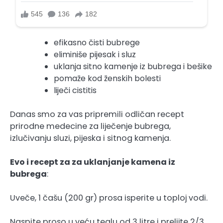
efikasno čisti bubrege
eliminiše pijesak i sluz
uklanja sitno kamenje iz bubrega i bešike
pomaže kod ženskih bolesti
liječi cistitis
Danas smo za vas pripremili odličan recept
prirodne medecine za liječenje bubrega,
izlučivanju sluzi, pijeska i sitnog kamenja.
Evo i recept za za uklanjanje kamena iz
bubrega
:
Uveče, 1 čašu (200 gr) prosa isperite u toploj vodi.
Naspite proso u veću teglu od 3 litre i prelijte 2/3