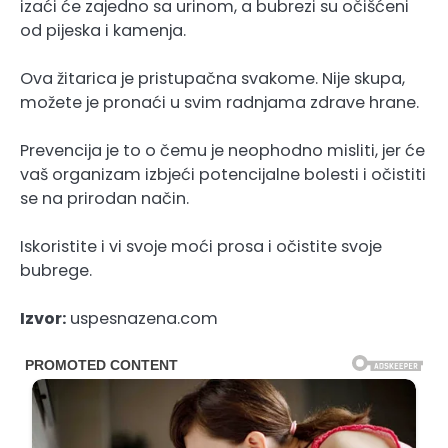
izaći će zajedno sa urinom, a bubrezi su očišćeni
od pijeska i kamenja.
Ova žitarica je pristupačna svakome. Nije skupa,
možete je pronaći u svim radnjama zdrave hrane.
Prevencija je to o čemu je neophodno misliti, jer će
vaš organizam izbjeći potencijalne bolesti i očistiti
se na prirodan način.
Iskoristite i vi svoje moći prosa i očistite svoje
bubrege.
Izvor:
uspesnazena.com