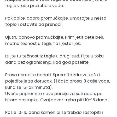
tegle vruće prokuhale vode.
Poklopite, dobro promućkajte, umotajte u nešto
toplo i ostavite da prenoći.
Ujutru ponovo promućkajte. Primijetit ćete belu
mutnu tečnost u tegli. To i jeste lijek.
Izlijte tu tečnost iz tegle u drugi sud. Pijte u toku
dana bez ograničenja, kad god poželite.
Proso nemojte bacati. Spremite zdravu kašu i
pojedite je za dorucak. (1 čaša prosa, 3 čaše vode,
kuha se 15-ak minuta).
Uveče pripremite novu porciju za sutradan, po
istom postupku. Ovaj odvar treba piti 10-15 dana.
Posle 10-15 dana kamen bi se trebao rastopiti i