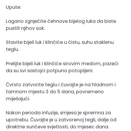
Upute:
Lagano zgnječite čehnove bijelog luka da biste
pustili njihov sok.
Stavite bijeli luk i klinčiće u čistu, suhu staklenu
teglu.
Prelijte bijeli luk i klinčiće sirovim medom, pazeći
da su svi sastojci potpuno potopljeni.
Čvrsto zatvorite teglu i čuvajte je na hladnom i
tamnom mjestu 3 do 5 dana, povremeno
miješajući.
Nakon perioda infuzije, smjesa je spremna za
upotrebu. Čuvajte je u zatvorenoj tegli, dalje od
direktne sunčeve svjetlosti, do mjesec dana.