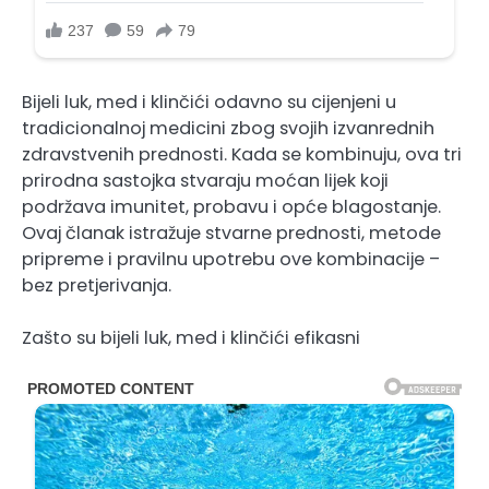
Bijeli luk, med i klinčići odavno su cijenjeni u
tradicionalnoj medicini zbog svojih izvanrednih
zdravstvenih prednosti. Kada se kombinuju, ova tri
prirodna sastojka stvaraju moćan lijek koji
podržava imunitet, probavu i opće blagostanje.
Ovaj članak istražuje stvarne prednosti, metode
pripreme i pravilnu upotrebu ove kombinacije –
bez pretjerivanja.
Zašto su bijeli luk, med i klinčići efikasni