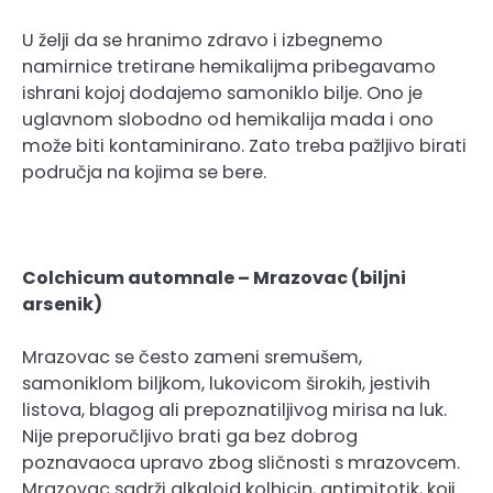
U želji da se hranimo zdravo i izbegnemo
namirnice tretirane hemikalijma pribegavamo
ishrani kojoj dodajemo samoniklo bilje. Ono je
uglavnom slobodno od hemikalija mada i ono
može biti kontaminirano. Zato treba pažljivo birati
područja na kojima se bere.
Colchicum automnale – Mrazovac (biljni
arsenik)
Mrazovac se često zameni sremušem,
samoniklom biljkom, lukovicom širokih, jestivih
listova, blagog ali prepoznatiljivog mirisa na luk.
Nije preporučljivo brati ga bez dobrog
poznavaoca upravo zbog sličnosti s mrazovcem.
Mrazovac sadrži alkaloid kolhicin, antimitotik, koji