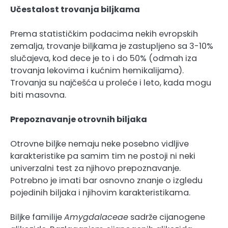
Učestalost trovanja biljkama
Prema statističkim podacima nekih evropskih
zemalja, trovanje biljkama je zastupljeno sa 3-10%
slučajeva, kod dece je to i do 50% (odmah iza
trovanja lekovima i kućnim hemikalijama).
Trovanja su najčešća u proleće i leto, kada mogu
biti masovna.
Prepoznavanje otrovnih biljaka
Otrovne biljke nemaju neke posebno vidljive
karakteristike pa samim tim ne postoji ni neki
univerzalni test za njihovo prepoznavanje.
Potrebno je imati bar osnovno znanje o izgledu
pojedinih biljaka i njihovim karakteristikama.
Biljke familije
Amygdalaceae
sadrže cijanogene