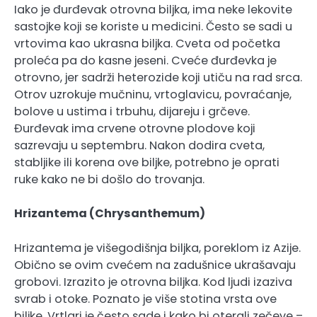
Iako je đurđevak otrovna biljka, ima neke lekovite
sastojke koji se koriste u medicini. Često se sadi u
vrtovima kao ukrasna biljka. Cveta od početka
proleća pa do kasne jeseni. Cveće đurđevka je
otrovno, jer sadrži heterozide koji utiču na rad srca.
Otrov uzrokuje mučninu, vrtoglavicu, povraćanje,
bolove u ustima i trbuhu, dijareju i grčeve.
Đurđevak ima crvene otrovne plodove koji
sazrevaju u septembru. Nakon dodira cveta,
stabljike ili korena ove biljke, potrebno je oprati
ruke kako ne bi došlo do trovanja.
Hrizantema (Chrysanthemum)
Hrizantema je višegodišnja biljka, poreklom iz Azije.
Obično se ovim cvećem na zadušnice ukrašavaju
grobovi. Izrazito je otrovna biljka. Kod ljudi izaziva
svrab i otoke. Poznato je više stotina vrsta ove
biljke. Vrtlari je često sade i kako bi oterali zečeve –