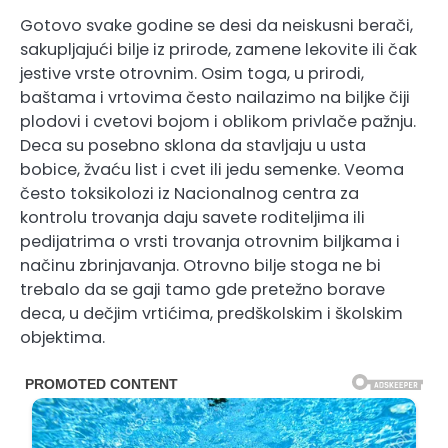
Gotovo svake godine se desi da neiskusni berači,
sakupljajući bilje iz prirode, zamene lekovite ili čak
jestive vrste otrovnim. Osim toga, u prirodi,
baštama i vrtovima često nailazimo na biljke čiji
plodovi i cvetovi bojom i oblikom privlače pažnju.
Deca su posebno sklona da stavljaju u usta
bobice, žvaću list i cvet ili jedu semenke. Veoma
često toksikolozi iz Nacionalnog centra za
kontrolu trovanja daju savete roditeljima ili
pedijatrima o vrsti trovanja otrovnim biljkama i
načinu zbrinjavanja. Otrovno bilje stoga ne bi
trebalo da se gaji tamo gde pretežno borave
deca, u dečjim vrtićima, predškolskim i školskim
objektima.