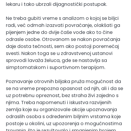
lekaru i tako ubrzali dijagnostički postupak.
Ne treba gubiti vreme s analizom o kojoj se biljci
radi, već odmah izazvati povraćanje, olakšati ga
pijenjem jedne do dvije čaše vode ako to čine
odrasle osobe. Otrovanom se nakon povraćanja
daje dosta tečnosti, sem ako postoji poremećaj
svesti. Nakon toga se u zdravstvenoj ustanovi
sprovodi lavaža želuca, gde se nastavlja sa
simptomatskom i suportivnom terapijom.
Poznavanje otrovnih biljaka pruža mogućnost da
se na vreme prepozna opasnost od njih, ali i da se
uz potrebnu opreznost, bez straha živi zajedno s
njima. Treba napomenuti i iskustva razvijenih
zemlja koje su organizovale akcije upoznavanja
odraslih osoba s određenim biljnim vrstama koje
postoje u okolini, uz upozorenja o mogućnostima
trovanja, što je rezultovalo i smanjenim brojem