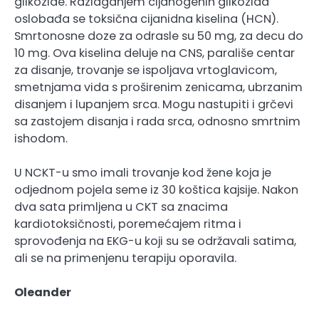
glikozide. Razlaganjem cijanogenih glikozida
oslobađa se toksična cijanidna kiselina (HCN).
Smrtonosne doze za odrasle su 50 mg, za decu do
10 mg. Ova kiselina deluje na CNS, parališe centar
za disanje, trovanje se ispoljava vrtoglavicom,
smetnjama vida s proširenim zenicama, ubrzanim
disanjem i lupanjem srca. Mogu nastupiti i grčevi
sa zastojem disanja i rada srca, odnosno smrtnim
ishodom.
U NCKT-u smo imali trovanje kod žene koja je
odjednom pojela seme iz 30 koštica kajsije. Nakon
dva sata primljena u CKT sa znacima
kardiotoksičnosti, poremećajem ritma i
sprovođenja na EKG-u koji su se održavali satima,
ali se na primenjenu terapiju oporavila.
Oleander