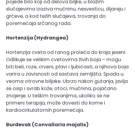
pojede bilo koji od delova biljke, u blažim
slučajevima izaziva mučninu, nesvesticu, dijareju i
grčeve, a kod težih slučajeva, trovanja do
poremećaja srčanog rada.
Hortenzija (Hydrangea)
Hortenzija cveta od ranog proleća do kraja jeseni.
Odlikuje se velikim cvetovima živih boja – mogu
biti beli, roze, crveni, plavi i ljubičasti, a njihova boja
varira u zavisnosti od sastava zemljišta. Spada u
veoma otrovne biljake. Ubrzo nakon gutanja, javlja
se osip i svrab kože, otoci, mučnina, pojačano
znojenje. U teškim trovanjima, ukoliko se ne
primeni terapija, može dovesti do kome i
kardiocirkulatornih poremećaja.
Đurđevak (Convallaria majalis)