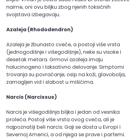
naime, oni ovu biljku zbog njenih toksičnih
svojstava izbegavaju.
Azaleja (Rhododendron)
Azaleja je žbunasto cveće, a postoji više vrsta
(jednogodišnje i višegodišnje), neke su visoke i
desetak metara. Grmovi azaleja imaju
halucinogeno i laksativno delovanje. Simptomi
trovanja su povraćanje, osip na koži, glavobolja,
zamagljen vid i slabost u mišićima.
Narcis (Narcissus)
Narcis je višegodišnja biljka i jedan od vesnika
proleća. Postoji više vrsta ovog cveća, ali je
najpoznatiji beli narcis. Gaji se dosta u Evropi i
Severnoj Americi, a od njega se prave i parfemi.