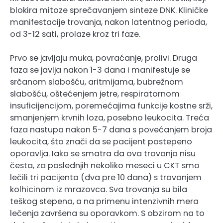
blokira mitoze sprečavanjem sinteze DNK. Kliničke
manifestacije trovanja, nakon latentnog perioda,
od 3-12 sati, prolaze kroz tri faze.
Prvo se javljaju muka, povraćanje, prolivi. Druga
faza se javlja nakon 1-3 dana i manifestuje se
srčanom slabošću, aritmijama, bubrežnom
slabošću, oštećenjem jetre, respiratornom
insuficijencijom, poremećajima funkcije kostne srži,
smanjenjem krvnih loza, posebno leukocita. Treća
faza nastupa nakon 5-7 dana s povećanjem broja
leukocita, što znači da se pacijent postepeno
oporavlja. Iako se smatra da ova trovanja nisu
česta, za poslednjih nekoliko meseci u CKT smo
lečili tri pacijenta (dva pre 10 dana) s trovanjem
kolhicinom iz mrazovca. Sva trovanja su bila
teškog stepena, a na primenu intenzivnih mera
lečenja završena su oporavkom. S obzirom na to