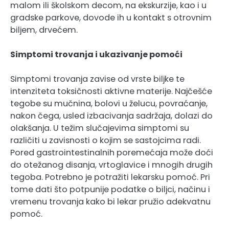
malom ili školskom decom, na ekskurzije, kao i u
gradske parkove, dovode ih u kontakt s otrovnim
biljem, drvećem.
Simptomi trovanja i ukazivanje pomoći
Simptomi trovanja zavise od vrste biljke te
intenziteta toksičnosti aktivne materije. Najčešće
tegobe su mučnina, bolovi u želucu, povraćanje,
nakon čega, usled izbacivanja sadržaja, dolazi do
olakšanja. U težim slučajevima simptomi su
različiti u zavisnosti o kojim se sastojcima radi.
Pored gastrointestinalnih poremećaja može doći
do otežanog disanja, vrtoglavice i mnogih drugih
tegoba. Potrebno je potražiti lekarsku pomoć. Pri
tome dati što potpunije podatke o biljci, načinu i
vremenu trovanja kako bi lekar pružio adekvatnu
pomoć.