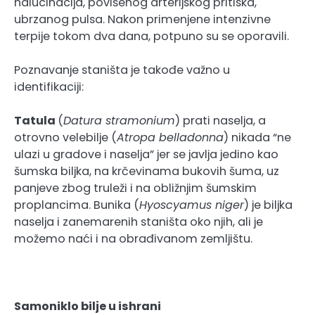
halucinacija, povišenog arterijskog pritiska,
ubrzanog pulsa. Nakon primenjene intenzivne
terpije tokom dva dana, potpuno su se oporavili.
Poznavanje staništa je takođe važno u
identifikaciji:
Tatula
(
Datura stramonium
) prati naselja, a
otrovno velebilje (
Atropa belladonna
) nikada “ne
ulazi u gradove i naselja” jer se javlja jedino kao
šumska biljka, na krčevinama bukovih šuma, uz
panjeve zbog truleži i na obližnjim šumskim
proplancima. Bunika (
Hyoscyamus niger
) je biljka
naselja i zanemarenih staništa oko njih, ali je
možemo naći i na obrađivanom zemljištu.
Samoniklo bilje u ishrani