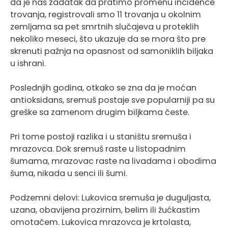
da je naš zadatak da pratimo promenu incidence
trovanja, registrovali smo 11 trovanja u okolnim
zemljama sa pet smrtnih slučajeva u proteklih
nekoliko meseci, što ukazuje da se mora što pre
skrenuti pažnja na opasnost od samoniklih biljaka
u ishrani.
Poslednjih godina, otkako se zna da je moćan
antioksidans, sremuš postaje sve popularniji pa su
greške sa zamenom drugim biljkama česte.
Pri tome postoji razlika i u staništu sremuša i
mrazovca. Dok sremuš raste u listopadnim
šumama, mrazovac raste na livadama i obodima
šuma, nikada u senci ili šumi.
Podzemni delovi: Lukovica sremuša je duguljasta,
uzana, obavijena prozirnim, belim ili žućkastim
omotačem. Lukovica mrazovca je krtolasta,