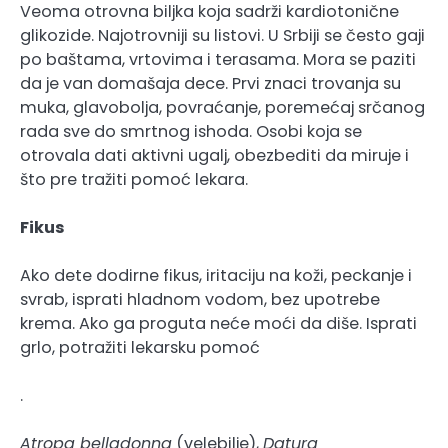
Veoma otrovna biljka koja sadrži kardiotonične
glikozide. Najotrovniji su listovi. U Srbiji se često gaji
po baštama, vrtovima i terasama. Mora se paziti
da je van domašaja dece. Prvi znaci trovanja su
muka, glavobolja, povraćanje, poremećaj srčanog
rada sve do smrtnog ishoda. Osobi koja se
otrovala dati aktivni ugalj, obezbediti da miruje i
što pre tražiti pomoć lekara.
Fikus
Ako dete dodirne fikus, iritaciju na koži, peckanje i
svrab, isprati hladnom vodom, bez upotrebe
krema. Ako ga proguta neće moći da diše. Isprati
grlo, potražiti lekarsku pomoć
.
Atropa belladonna
(velebilje),
Datura