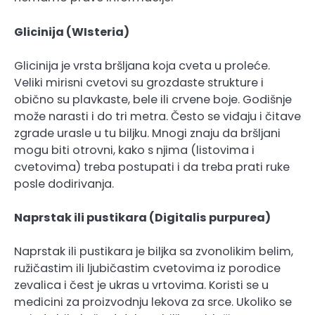
Glicinija (WIsteria)
Glicinija je vrsta bršljana koja cveta u proleće.
Veliki mirisni cvetovi su grozdaste strukture i
obično su plavkaste, bele ili crvene boje. Godišnje
može narasti i do tri metra. Često se viđaju i čitave
zgrade urasle u tu biljku. Mnogi znaju da bršljani
mogu biti otrovni, kako s njima (listovima i
cvetovima) treba postupati i da treba prati ruke
posle dodirivanja.
Naprstak ili pustikara (Digitalis purpurea)
Naprstak ili pustikara je biljka sa zvonolikim belim,
ružičastim ili ljubičastim cvetovima iz porodice
zevalica i čest je ukras u vrtovima. Koristi se u
medicini za proizvodnju lekova za srce. Ukoliko se