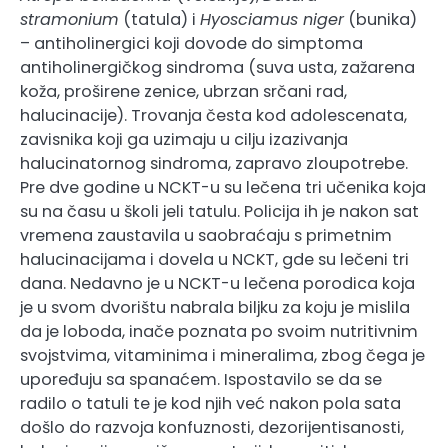
stramonium
(tatula) i
Hyosciamus niger
(bunika)
– antiholinergici koji dovode do simptoma
antiholinergičkog sindroma (suva usta, zažarena
koža, proširene zenice, ubrzan srčani rad,
halucinacije). Trovanja česta kod adolescenata,
zavisnika koji ga uzimaju u cilju izazivanja
halucinatornog sindroma, zapravo zloupotrebe.
Pre dve godine u NCKT-u su lečena tri učenika koja
su na času u školi jeli tatulu. Policija ih je nakon sat
vremena zaustavila u saobraćaju s primetnim
halucinacijama i dovela u NCKT, gde su lečeni tri
dana. Nedavno je u NCKT-u lečena porodica koja
je u svom dvorištu nabrala biljku za koju je mislila
da je loboda, inače poznata po svoim nutritivnim
svojstvima, vitaminima i mineralima, zbog čega je
upoređuju sa spanaćem. Ispostavilo se da se
radilo o tatuli te je kod njih već nakon pola sata
došlo do razvoja konfuznosti, dezorijentisanosti,