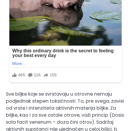
Sve biljke koje se svrstavaju u otrovne nemaju
podjednak stepen toksičnosti. To, pre svega, zavisi
od vrste i intenziteta aktivnih materija biljke. Za
biljke, kao i za sve ostale otrove, važi princip (Dosis
sola facit venenum – doza čini otrov). Sadržaj
aktivnih supstanci nije ujednačen u celoj biljci, tj.