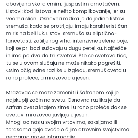
obavijena skoro crnim, ljuspastim omotačem.
Listovi: Kod listova je nešto komplikovanije, jer su
veoma slični. Osnovna razlika je da jedino listovi
sremuša, kada se protrljaju, imaju karakterističan
miris na beli luk. Listovi sremuša su eliptično-
lancetasti, zašiljenog vrha, intenzivne zelene boje,
koji se pri bazi sužavaju u dugu peteljku. Najčešće
ih ima po dva do tri. Cvetovi: Što se cvetova tiče,
tu se u ovom slučaju ne može nikako pogrešiti.
Osim očigledne razlike u izgledu, sremuš cveta u
rano proleće, a mrazovac u jesen.
Mrazovac se može zameniti i šafranom koji je
najskuplji začin na svetu. Osnovna razlika je da
šafran cveta krajem zime i u rano proleće dok se
cvetovi mrazovca javljaju u jesen.
Mnogi od nas u svojim vrtovima, saksijama ili
terasama gaje cveće o čijim otrovnim svojstvima
nemamo prave informacije.