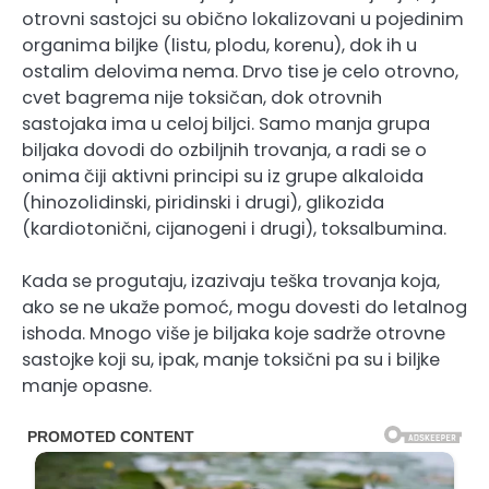
otrovni sastojci su obično lokalizovani u pojedinim
organima biljke (listu, plodu, korenu), dok ih u
ostalim delovima nema. Drvo tise je celo otrovno,
cvet bagrema nije toksičan, dok otrovnih
sastojaka ima u celoj biljci. Samo manja grupa
biljaka dovodi do ozbiljnih trovanja, a radi se o
onima čiji aktivni principi su iz grupe alkaloida
(hinozolidinski, piridinski i drugi), glikozida
(kardiotonični, cijanogeni i drugi), toksalbumina.
Kada se progutaju, izazivaju teška trovanja koja,
ako se ne ukaže pomoć, mogu dovesti do letalnog
ishoda. Mnogo više je biljaka koje sadrže otrovne
sastojke koji su, ipak, manje toksični pa su i biljke
manje opasne.