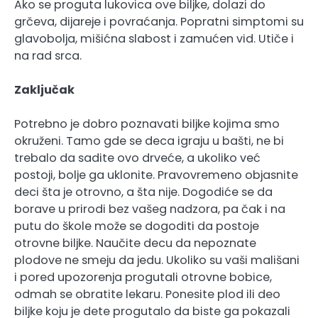
Ako se proguta lukovica ove biljke, dolazi do
grčeva, dijareje i povraćanja. Popratni simptomi su
glavobolja, mišićna slabost i zamućen vid. Utiče i
na rad srca.
Zaključak
Potrebno je dobro poznavati biljke kojima smo
okruženi. Tamo gde se deca igraju u bašti, ne bi
trebalo da sadite ovo drveće, a ukoliko već
postoji, bolje ga uklonite. Pravovremeno objasnite
deci šta je otrovno, a šta nije. Dogodiće se da
borave u prirodi bez vašeg nadzora, pa čak i na
putu do škole može se dogoditi da postoje
otrovne biljke. Naučite decu da nepoznate
plodove ne smeju da jedu. Ukoliko su vaši mališani
i pored upozorenja progutali otrovne bobice,
odmah se obratite lekaru. Ponesite plod ili deo
biljke koju je dete progutalo da biste ga pokazali