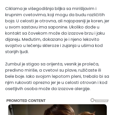
Ciklama je višegodišnja biljka sa mirišljavim i
krupnim cvetovima, koji mogu da budu različitih
boja. U celosti je otrovna, ali najopasniji je koren, jer
u svom sastavu ima saponine. Ukoliko dođe u
kontakt sa čovekom može da izazove brzu i jaku
dijareju. Međutim, dokazano je i njeno lekovito
svojstvo u lečenju skleroze i zujanja u ušima kod
starijih ljudi.
Zumbul je stigao sa orijenta, vesnik je proleća,
predivno miriše, a cvetovi su plave, ružičaste ili
bele boje. Iako svojom lepotom pleni, trebalo bi sa
njim rukovati oprezno jer je u celosti otrovan i kod
osetljivih osoba može da izazove alergije.