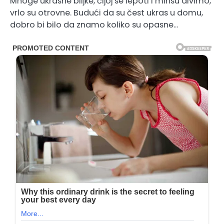
Mnoge ukrasne biljke, čijoj se lepoti i mirisu divimo,
vrlo su otrovne. Budući da su čest ukras u domu,
dobro bi bilo da znamo koliko su opasne…