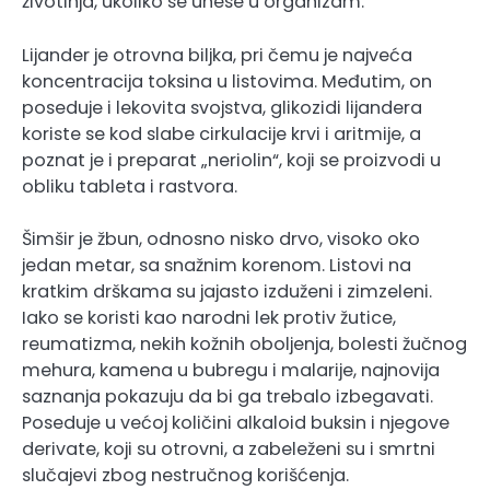
životinja, ukoliko se unese u organizam.
Lijander je otrovna biljka, pri čemu je najveća
koncentracija toksina u listovima. Međutim, on
poseduje i lekovita svojstva, glikozidi lijandera
koriste se kod slabe cirkulacije krvi i aritmije, a
poznat je i preparat „neriolin“, koji se proizvodi u
obliku tableta i rastvora.
Šimšir je žbun, odnosno nisko drvo, visoko oko
jedan metar, sa snažnim korenom. Listovi na
kratkim drškama su jajasto izduženi i zimzeleni.
Iako se koristi kao narodni lek protiv žutice,
reumatizma, nekih kožnih oboljenja, bolesti žučnog
mehura, kamena u bubregu i malarije, najnovija
saznanja pokazuju da bi ga trebalo izbegavati.
Poseduje u većoj količini alkaloid buksin i njegove
derivate, koji su otrovni, a zabeleženi su i smrtni
slučajevi zbog nestručnog korišćenja.