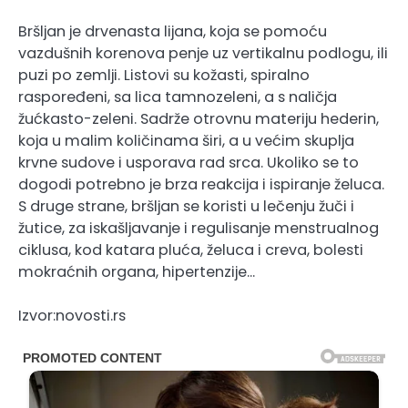
Bršljan je drvenasta lijana, koja se pomoću
vazdušnih korenova penje uz vertikalnu podlogu, ili
puzi po zemlji. Listovi su kožasti, spiralno
raspoređeni, sa lica tamnozeleni, a s naličja
žućkasto-zeleni. Sadrže otrovnu materiju hederin,
koja u malim količinama širi, a u većim skuplja
krvne sudove i usporava rad srca. Ukoliko se to
dogodi potrebno je brza reakcija i ispiranje želuca.
S druge strane, bršljan se koristi u lečenju žuči i
žutice, za iskašljavanje i regulisanje menstrualnog
ciklusa, kod katara pluća, želuca i creva, bolesti
mokraćnih organa, hipertenzije…
Izvor:novosti.rs