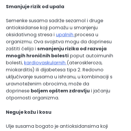
Smanjuje rizik od upala
Semenke susama sadrže sezamol i druge
antioksidanse koji pomažu u smanjenju
oksidativnog stresa i
upalnih
procesa u
organizmu. Ova svojstva mogu da doprinesu
zaštiti ćelija i
smanjenju rizika od razvoja
mnogih hroničnih bolesti
poput autoimunih
bolesti,
kardiovaskularnih
(ateroskleroza,
miokarditis) ili dijabetesa tipa 2. Redovno
uključivanje susama u ishranu, u kombinaciji s
uravnoteženim obrocima, može da
doprinese
boljem opštem zdravlju
i jačanju
otpornosti organizma.
Neguje kožu i kosu
Ulje susama bogato je antioksidansima koji