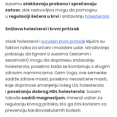
susamu
olakšavaju probavu i sprečavaju
zatvor
, dok rastvorljiva mogu da pomognu
u
regulaciji šećera u krvi
i snižavanju
holesterola
.
Snižava holesterol i krvni pritisak
Visok holesterol i
povišen krvni pritisak
ključni su
faktori rizika za srčani i moždani udar. Istraživanja
pokazuju da lignani iz susama (sezamin i
sezamolin) mogu da doprinesu snižavanju
holesterola, posebno kada se kombinuju s drugim
zdravim namirnicama. Osim toga, ove semenke
sadrže zdrave masti, posebno nezasićene masti,
koje doprinose smanjenju lošeg LDL holesterola
i
povećanju dobrog HDL holesterola
. Susam
takođe
sadrži magnezijum
, mineral važan za
regulaciju krvnog pritiska, što ga čini korisnim za
prevenciju kardiovaskularnih bolesti.