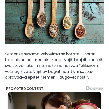
Semenke susama vekovima se koriste u ishrani i
tradicionalnoj medicini zbog svojih brojnih korisnih
svojstava. Iako ih ne možemo nazvati “eliksirom
večnog života”, njihov bogat nutritivni sastav
opravdava epitet “semenki dugovečnosti”.