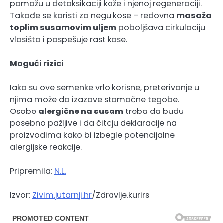
pomažu u detoksikaciji kože i njenoj regeneraciji.
Takođe se koristi za negu kose – redovna
masaža
toplim susamovim uljem
poboljšava cirkulaciju
vlasišta i pospešuje rast kose.
Mogući rizici
Iako su ove semenke vrlo korisne, preterivanje u
njima može da izazove stomačne tegobe.
Osobe
alergične na susam
treba da budu
posebno pažljive i da čitaju deklaracije na
proizvodima kako bi izbegle potencijalne
alergijske reakcije.
Pripremila:
N.L.
Izvor:
Zivim.jutarnji.hr
/Zdravlje.kurirs