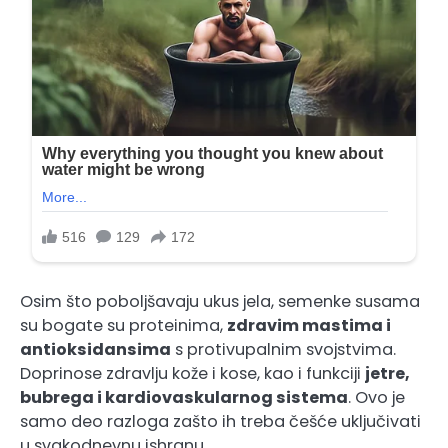
Osim što poboljšavaju ukus jela, semenke susama
su bogate su proteinima,
zdravim mastima i
antioksidansima
s protivupalnim svojstvima.
Doprinose zdravlju kože i kose, kao i funkciji
jetre,
bubrega i kardiovaskularnog sistema
. Ovo je
samo deo razloga zašto ih treba češće uključivati
u svakodnevnu ishranu.