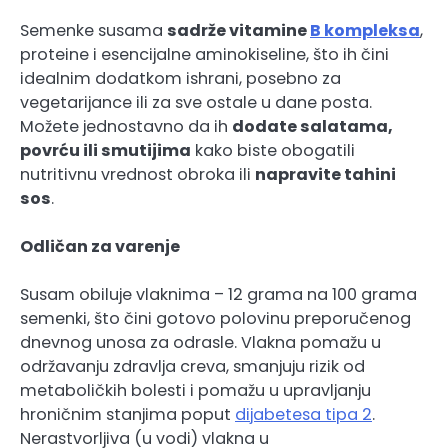
Semenke susama
sadrže vitamine
B kompleksa
,
proteine i esencijalne aminokiseline, što ih čini
idealnim dodatkom ishrani, posebno za
vegetarijance ili za sve ostale u dane posta.
Možete jednostavno da ih
dodate salatama,
povrću ili smutijima
kako biste obogatili
nutritivnu vrednost obroka ili
napravite tahini
sos
.
Odličan za varenje
Susam obiluje vlaknima – 12 grama na 100 grama
semenki, što čini gotovo polovinu preporučenog
dnevnog unosa za odrasle. Vlakna pomažu u
održavanju zdravlja creva, smanjuju rizik od
metaboličkih bolesti i pomažu u upravljanju
hroničnim stanjima poput
dijabetesa tipa 2
.
Nerastvorljiva (u vodi) vlakna u