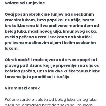
Salata od tunjevine
Ovaj posan obrok čine tunjevina s seckanim
crvenim lukom, žuta paprika iz turšije, bareni
brokoli,barena blitva prelivena marinadom od
belog luka, maslinovog ulja, limunovog soka,
cvekla pečena u rerni iseckana na kolutiće i
prelivena maslinovim uljem i belim seckanim
lukom.
Obrok sadrži i malo ajvara od crvene paprike i
plavog patlidžana koji je pripremljen na ulju od
koštica grožđa, uz to idu dve kriške tonus hleba
i crvena ljuta papričica iz turšije.
Vitaminski obrok
Pečene sardele, salata od belog luka, crnog luka,
peršuna, domaćeg paradajz soka sa limunom i