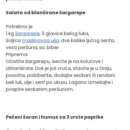
Salata od blanširane šargarepe
Potrebno je
1 kg
šargarepe
, 3 glavice belog luka,
šoljica
maslinovog ulja
, dve kašike ljutog senfa,
veza peršuna, so, biber
Priprema
Očistite šargarepu, isecite je na kolutove i
izblanširate. Dok je još vruća, stavite je u činiju,
posolite, pobiberite, dodajte seckani ili rendani
beli luk, ulje i senf po ukusu. Lagano izmešajte i
pospite seckanim peršunom.
Pečeni šaran i humus sa 3 vrste paprike