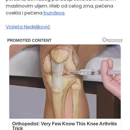
maslinovim uljem. Hleb od celog zrna, pečena
cvekla i pečena
bundeva
.
Violeta Nedeljković