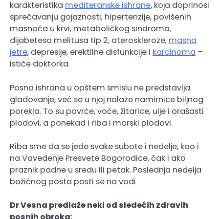
karakteristika
mediteranske ishrane
, koja doprinosi
sprečavanju gojaznosti, hipertenzije, povišenih
masnoća u krvi, metaboličkog sindroma,
dijabetesa melitusa tip 2, ateroskleroze,
masna
jetre
, depresije, erektilne disfunkcije i
karcinoma
–
ističe doktorka.
Posna ishrana u opštem smislu ne predstavlja
gladovanje, već se u njoj nalaze namirnice biljnog
porekla. To su povrće, voće, žitarice, ulje i orašasti
plodovi, a ponekad i riba i morski plodovi.
Riba sme da se jede svake subote i nedelje, kao i
na Vavedenje Presvete Bogorodice, čak i ako
praznik padne u sredu ili petak. Poslednja nedelja
božićnog posta posti se na vodi
Dr Vesna predlaže neki od sledećih zdravih
posnih obroka: