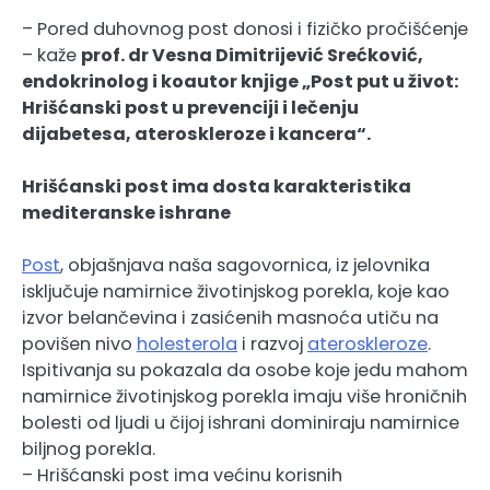
– Pored duhovnog post donosi i fizičko pročišćenje
– kaže
prof. dr Vesna Dimitrijević Srećković,
endokrinolog i koautor knjige „Post put u život:
Hrišćanski post u prevenciji i lečenju
dijabetesa, ateroskleroze i kancera“.
Hrišćanski post ima dosta karakteristika
mediteranske ishrane
Post
, objašnjava naša sagovornica, iz jelovnika
isključuje namirnice životinjskog porekla, koje kao
izvor belančevina i zasićenih masnoća utiču na
povišen nivo
holesterola
i razvoj
ateroskleroze
.
Ispitivanja su pokazala da osobe koje jedu mahom
namirnice životinjskog porekla imaju više hroničnih
bolesti od ljudi u čijoj ishrani dominiraju namirnice
biljnog porekla.
– Hrišćanski post ima većinu korisnih