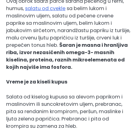
Ovaj obrok sadrži parče šarana pečenog u rerni,
humus,
salatu od cvekle
sa belim lukom i
maslinovim uljem, salatu od pečene crvene
paprike sa maslinovim uljem, belim lukom i
jabukovim sirćetom, narandžastu papriku iz turšije,
malu crvenu ljutu papričicu iz turšije, crveni luk i
prepečen tonus hleb.
Šaran je masna i hranljiva
riba, izvor nezasićenih omega-3- masnih
kiselina, proteina, raznih mikroelemenata od
kojih najviše ima fosfora.
Vreme je za kiseli kupus
Salata od kiselog kupusa sa alevom paprikom i
maslinovim ili suncokretovim uljem, prebranac,
pita sa rendanim krompirom, peršun, maslinke i
ljuta zelena papričica. Prebranac i pita od
krompira su zamena za hleb.