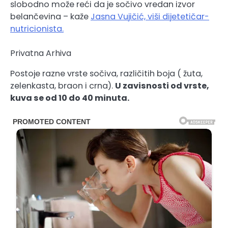
slobodno može reći da je sočivo vredan izvor
belančevina – kaže
Jasna Vujičić, viši dijetetičar-
nutricionista.
Privatna Arhiva
Postoje razne vrste sočiva, različitih boja ( žuta,
zelenkasta, braon i crna).
U zavisnosti od vrste,
kuva se od 10 do 40 minuta.