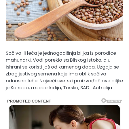
Sočivo ili leća je jednogodišnja biljka iz porodice
mahunarki. Vodi poreklo sa Bliskog istoka, a u
ishrani se koristi još od kamenog doba. Uzgaja se
zbog jestivog semena koje ima oblik sočiva
odnosno leće. Najveći svetski proizvođač ove biljke
je Kanada, a slede Indija, Turska, SAD i Autralija.