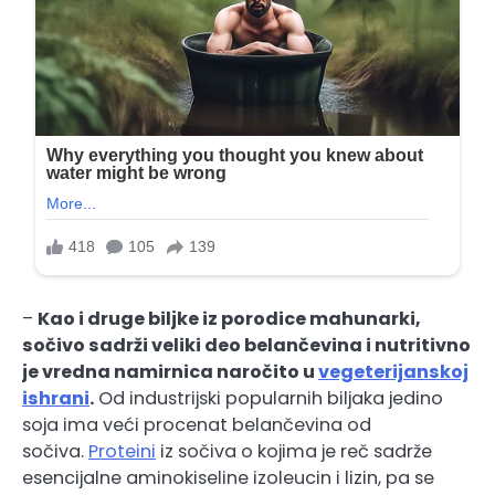
–
Kao i druge biljke iz porodice mahunarki,
sočivo sadrži veliki deo belančevina i nutritivno
je vredna namirnica naročito u
vegeterijanskoj
ishrani
.
Od industrijski popularnih biljaka jedino
soja ima veći procenat belančevina od
sočiva.
Proteini
iz sočiva o kojima je reč sadrže
esencijalne aminokiseline izoleucin i lizin, pa se