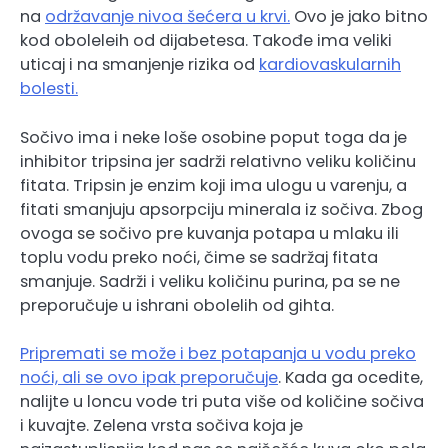
na
održavanje nivoa šećera u krvi.
Ovo je jako bitno
kod oboleleih od dijabetesa. Takođe ima veliki
uticaj i na smanjenje rizika od
kardiovaskularnih
bolesti.
Sočivo ima i neke loše osobine poput toga da je
inhibitor tripsina jer sadrži relativno veliku količinu
fitata. Tripsin je enzim koji ima ulogu u varenju, a
fitati smanjuju apsorpciju minerala iz sočiva. Zbog
ovoga se sočivo pre kuvanja potapa u mlaku ili
toplu vodu preko noći, čime se sadržaj fitata
smanjuje. Sadrži i veliku količinu purina, pa se ne
preporučuje u ishrani obolelih od gihta.
Pripremati se može i bez potapanja u vodu preko
noći, ali se ovo ipak preporučuje
. Kada ga ocedite,
nalijte u loncu vode tri puta više od količine sočiva
i kuvajte. Zelena vrsta sočiva koja je