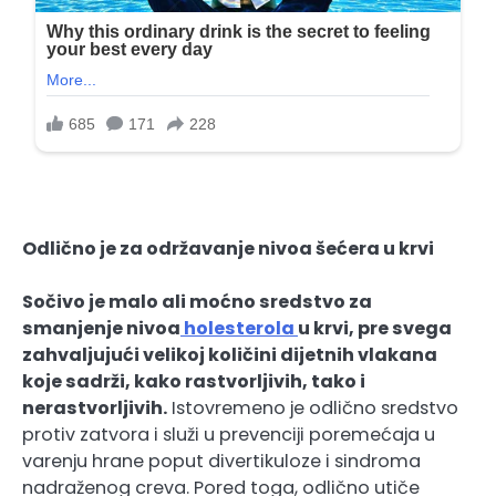
Odlično je za održavanje nivoa šećera u krvi
Sočivo je malo ali moćno sredstvo za
smanjenje nivoa
holesterola
u krvi, pre svega
zahvaljujući velikoj količini dijetnih vlakana
koje sadrži, kako rastvorljivih, tako i
nerastvorljivih.
Istovremeno je odlično sredstvo
protiv zatvora i služi u prevenciji poremećaja u
varenju hrane poput divertikuloze i sindroma
nadraženog creva. Pored toga, odlično utiče