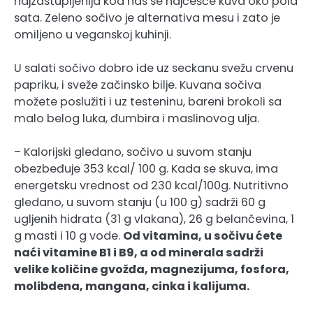
najzastupljenija kod nas se najčešće kuva oko pola
sata. Zeleno sočivo je alternativa mesu i zato je
omiljeno u veganskoj kuhinji.
U salati sočivo dobro ide uz seckanu svežu crvenu
papriku, i sveže začinsko bilje. Kuvana sočiva
možete poslužiti i uz testeninu, bareni brokoli sa
malo belog luka, đumbira i maslinovog ulja.
– Kalorijski gledano, sočivo u suvom stanju
obezbeđuje 353 kcal/ 100 g. Kada se skuva, ima
energetsku vrednost od 230 kcal/100g. Nutritivno
gledano, u suvom stanju (u 100 g) sadrži 60 g
ugljenih hidrata (31 g vlakana), 26 g belančevina, 1
g masti i 10 g vode.
Od vitamina, u sočivu ćete
naći vitamine B1 i B9, a od minerala sadrži
velike količine gvožđa, magnezijuma, fosfora,
molibdena, mangana, cinka i kalijuma.