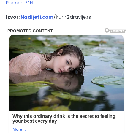
Prenela: V.N.
Izvor:
Nadijeti.com
/Kurir.Zdravlje.rs