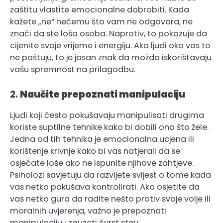
zaštitu vlastite emocionalne dobrobiti. Kada
kažete „ne“ nečemu što vam ne odgovara, ne
znači da ste loša osoba. Naprotiv, to pokazuje da
cijenite svoje vrijeme i energiju. Ako ljudi oko vas to
ne poštuju, to je jasan znak da možda iskorištavaju
vašu spremnost na prilagodbu.
2.
Naučite prepoznati manipulaciju
Ljudi koji često pokušavaju manipulisati drugima
koriste suptilne tehnike kako bi dobili ono što žele.
Jedna od tih tehnika je emocionalna ucjena ili
korištenje krivnje kako bi vas natjerali da se
osjećate loše ako ne ispunite njihove zahtjeve.
Psiholozi savjetuju da razvijete svijest o tome kada
vas netko pokušava kontrolirati. Ako osjetite da
vas netko gura da radite nešto protiv svoje volje ili
moralnih uvjerenja, važno je prepoznati
manipulaciju i zauzeti čvrst stav.