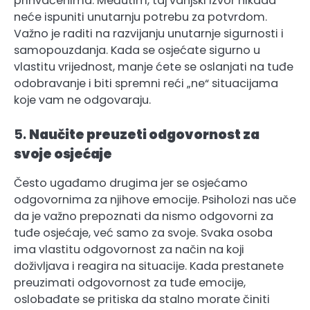
prihvaćenima. Međutim, taj vanjski izvor nikada
neće ispuniti unutarnju potrebu za potvrdom.
Važno je raditi na razvijanju unutarnje sigurnosti i
samopouzdanja. Kada se osjećate sigurno u
vlastitu vrijednost, manje ćete se oslanjati na tuđe
odobravanje i biti spremni reći „ne“ situacijama
koje vam ne odgovaraju.
5.
Naučite preuzeti odgovornost za
svoje osjećaje
Često ugađamo drugima jer se osjećamo
odgovornima za njihove emocije. Psiholozi nas uče
da je važno prepoznati da nismo odgovorni za
tuđe osjećaje, već samo za svoje. Svaka osoba
ima vlastitu odgovornost za način na koji
doživljava i reagira na situacije. Kada prestanete
preuzimati odgovornost za tuđe emocije,
oslobađate se pritiska da stalno morate činiti